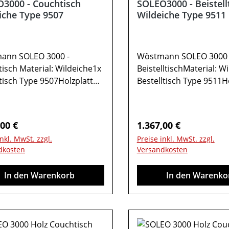
3000 - Couchtisch
SOLEO3000 - Beistell
iche Type 9507
Wildeiche Type 9511
ann SOLEO 3000 -
Wöstmann SOLEO 3000 
isch Material: Wildeiche1x
BeistelltischMaterial: W
isch Type 9507Holzplatte1
Bestelltisch Type 9511H
blageGesamtmaß in cm: B
FachablageGesamtmaß 
H 48 / T 70Farben können
70 / H 48 / T 70 Farben
rschiedenen Bildschirmen
auf verschiedenen Bild
rer Preis:
Regulärer Preis:
,00 €
1.367,00 €
chen. Deko oder andere
abweichen. Deko oder 
inkl. MwSt. zzgl.
Preise inkl. MwSt. zzgl.
el sind nicht enthalten.
Beimöbel sind nicht ent
dkosten
Versandkosten
dung kann abweichen.
Abbildung kann abweic
In den Warenkorb
In den Warenko