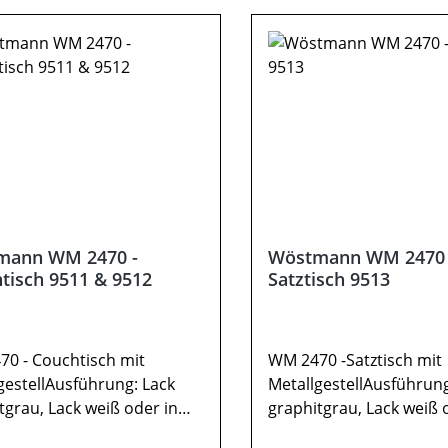
el sind nicht enthalten.
abweichen. Deko oder 
ung kann abweichen.
Beimöbel sind nicht ent
Abbildung kann abweic
mann WM 2470 -
Wöstmann WM 2470 
tisch 9511 & 9512
Satztisch 9513
0 - Couchtisch mit
WM 2470 -Satztisch mit
gestellAusführung: Lack
MetallgestellAusführung
tgrau, Lack weiß oder in
graphitgrau, Lack weiß 
cheMetallrahmen: carbonf
WildeicheMetallrahmen