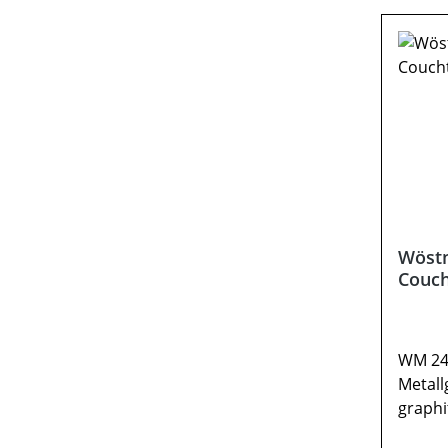
Beimöb
Abbild
Wöst
Couch
WM 247
Metall
graphi
Wildei