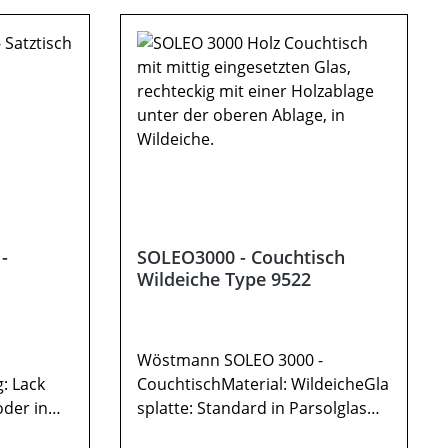
andere
enthalten. Abbildung kann
halten.
abweichen.
hen.
-
SOLEO3000 - Couchtisch
Wildeiche Type 9522
Wöstmann SOLEO 3000 -
: Lack
CouchtischMaterial: WildeicheGla
oder in
splatte: Standard in Parsolglas
: carbonf
(leicht abgetönt)1x Couchtisch