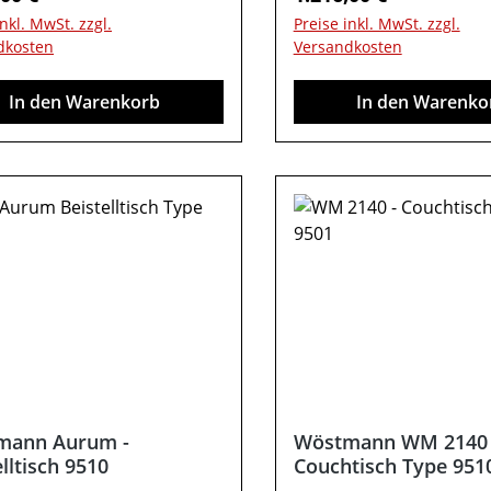
blageGesamtmaß in cm: B
auf verschiedenen Bild
inkl. MwSt. zzgl.
Preise inkl. MwSt. zzgl.
 48 / T 70Farben können auf
abweichen. Deko oder 
dkosten
Versandkosten
iedenen Bildschirmen
Beimöbel sind nicht ent
chen. Deko oder andere
Abbildung kann abweic
In den Warenkorb
In den Warenko
el sind nicht enthalten.
ung kann abweichen.
mann Aurum -
Wöstmann WM 2140 
lltisch 9510
Couchtisch Type 951