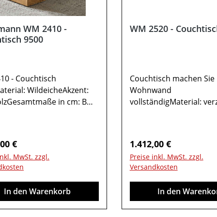
mann WM 2410 -
WM 2520 - Couchtisc
tisch 9500
0 - Couchtisch
Couchtisch machen Sie 
terial: WildeicheAkzent:
Wohnwand
olzGesamtmaße in cm: B
vollständigMaterial: ver
H 42 / T 701x Couchtisch
Massivholzrahen
5001 Ablage Wildeiche1
WildeicheAbdeckplatte:
 Glas2 Türen rechts
Gesamtmaße in cm: B 12
rer Preis:
Regulärer Preis:
,00 €
1.412,00 €
ag mit Hirnholz-Akzent1
/ T 701x Hängeelement 
inkl. MwSt. zzgl.
Preise inkl. MwSt. zzgl.
aumfachMöbel ist
Keramik AbdeckungMeta
dkosten
Versandkosten
ntiert (Restmontage kann
KufenMöbel ist vormont
erlich sein).Farben können
(Restmontage kann erfo
In den Warenkorb
In den Warenko
rschiedenen Bildschirmen
sein).Farben können au
chen. Deko oder andere
verschiedenen Bildsch