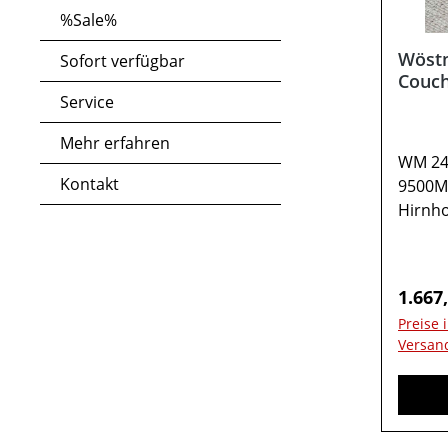
%Sale%
Wöst
Sofort verfügbar
Couch
Service
Mehr erfahren
WM 241
Kontakt
9500Ma
Hirnh
120 / 
TYPE 9
Ablage
Regulä
1.667
Anschl
Preise 
Staur
Versan
vormo
erford
auf ve
abwei