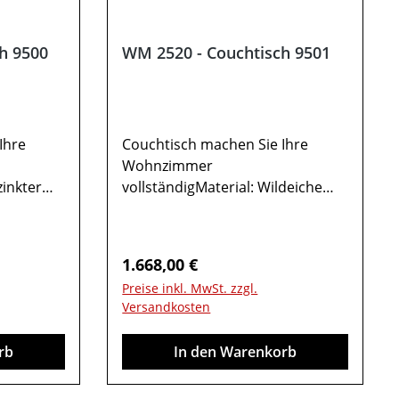
h 9500
WM 2520 - Couchtisch 9501
Ihre
Couchtisch machen Sie Ihre
Wohnzimmer
zinkter
vollständigMaterial: Wildeiche
massivGesamtmaße in cm: B 120
 Keramik
/ H 42 / T 701x Hängeelement
0 / H 32
9501Wildeiche Abdeckung1
Regulärer Preis:
1.668,00 €
9500in
Ablage in Glas 1 Tür rechtsMöbel
Preise inkl. MwSt. zzgl.
ll
ist vormontiert (Restmontage
Versandkosten
iert
kann erforderlich sein).Farben
rderlich
können auf verschiedenen
rb
In den Warenkorb
f
Bildschirmen abweichen. Deko
irmen
oder andere Beimöbel sind nicht