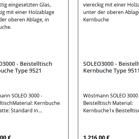
3000 - Beistelltisch
SOLEO3000 - Beistell
uche Type 9521
Kernbuche Type 951
ann SOLEO 3000 -
Wöstmann SOLEO 3000 
lltischMaterial: Kernbuche
Beistelltisch Material:
atte: Standard in
Kernbuche1x Beistelltis
glas (leicht abgetönt)1x
9511Holzplatte1
ltisch Type
FachablageGesamtmaß 
arsolglasplatte1
70 / H 48 / T 70 Farben
rer Preis:
Regulärer Preis:
,00 €
1.216,00 €