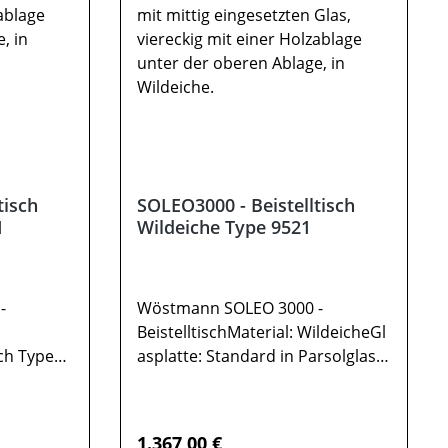
tisch
SOLEO3000 - Beistelltisch
1
Wildeiche Type 9521
-
Wöstmann SOLEO 3000 -
BeistelltischMaterial: WildeicheGl
ch Type
asplatte: Standard in Parsolglas
(leicht abgetönt)1x Bestelltisch
in cm: B
Type 9521Parsolglasplatte1
 können
FachablageGesamtmaß in cm: B
Regulärer Preis:
1.367,00 €