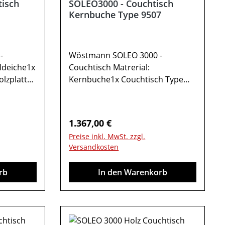
tisch
SOLEO3000 - Couchtisch
Kernbuche Type 9507
-
Wöstmann SOLEO 3000 -
ildeiche1x
Couchtisch Matrerial:
olzplatte1
Kernbuche1x Couchtisch Type
in cm: B
9507Holzplatte1
 können
FachablageGesamtmaße in cm: B
schirmen
120 / H 48 / T 70 Farben können
Regulärer Preis:
1.367,00 €
andere
auf verschiedenen Bildschirmen
Preise inkl. MwSt. zzgl.
halten.
abweichen. Deko oder andere
Versandkosten
hen.
Beimöbel sind nicht enthalten.
Abbildung kann abweichen.
rb
In den Warenkorb