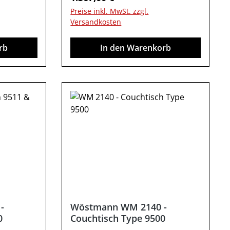
schirmen
70 / H 48 / T 70 Farben können
Preise inkl. MwSt. zzgl.
andere
auf verschiedenen Bildschirmen
Versandkosten
halten.
abweichen. Deko oder andere
hen.
Beimöbel sind nicht enthalten.
rb
In den Warenkorb
Abbildung kann abweichen.
-
Wöstmann WM 2140 -
0
Couchtisch Type 9500