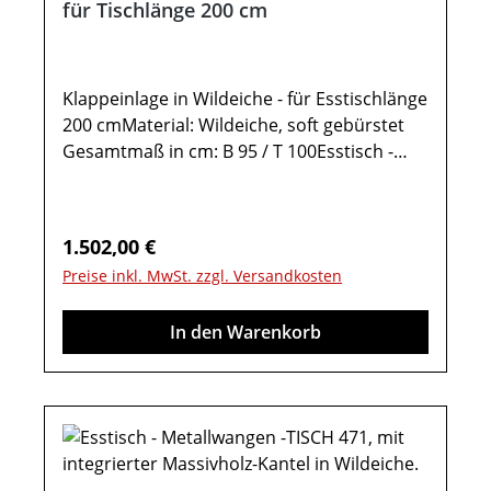
für Tischlänge 200 cm
Klappeinlage in Wildeiche - für Esstischlänge
200 cmMaterial: Wildeiche, soft gebürstet
Gesamtmaß in cm: B 95 / T 100Esstisch -
KonfiguratorKlappeinlage 4661 für den
Esstisch Type 46624:Tischplatteneinlage in
Wildeiche massiv Tischplattenstärke: 1,9 cm
Regulärer Preis:
1.502,00 €
Klappeinlage 100 cm tiefeWichtige
Preise inkl. MwSt. zzgl. Versandkosten
Informationen:Weitere Hinweise finden Sie
in der dazugehörigen Montageanleitung
In den Warenkorb
unter "Verfügbare Downloads“! Farben
können auf verschiedenen Bildschirmen
abweichen. Deko oder andere Beimöbel
sind nicht enthalten. Abbildung kann
abweichen. Möbel sind teils vormontiert
(Restmontage erforderlich). Beschlags - und