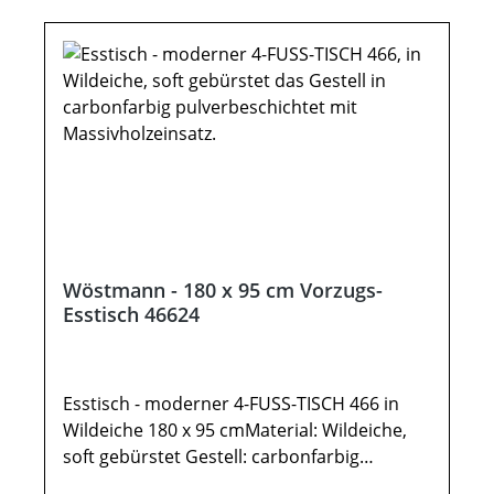
Klappeinlage 60 cmWichtige
Informationen:Weitere Hinweise finden Sie
in der dazugehörigen Montageanleitung
unter "Verfügbare Downloads“! Farben
können auf verschiedenen Bildschirmen
abweichen. Deko oder andere Beimöbel
sind nicht enthalten. Abbildung kann
abweichen. Möbel sind teils vormontiert
(Restmontage erforderlich). Beschlags - und
Montagezubehör inklusive.
Wöstmann - 180 x 95 cm Vorzugs-
Esstisch 46624
Esstisch - moderner 4-FUSS-TISCH 466 in
Wildeiche 180 x 95 cmMaterial: Wildeiche,
soft gebürstet Gestell: carbonfarbig
pulverbeschichtet Tischfüße: