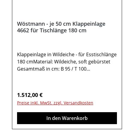
Wöstmann - je 50 cm Klappeinlage
4662 für Tischlänge 180 cm
Klappeinlage in Wildeiche - für Esstischlänge
180 cmMaterial: Wildeiche, soft gebürstet
Gesamtmaß in cm: B 95 / T 100
(2x50cm)Esstisch -
KonfiguratorKlappeinlage 4662 für den
Esstisch Type 46624:Tischplatteneinlage in
Regulärer Preis:
1.512,00 €
Wildeiche massiv Tischplattenstärke: 1,9 cm
Preise inkl. MwSt. zzgl. Versandkosten
Klappeinlage mit zwei Klappeinlagen, je 50
cm tiefeWichtige Informationen:Weitere
In den Warenkorb
Hinweise finden Sie in der dazugehörigen
Montageanleitung unter "Verfügbare
Downloads“! Farben können auf