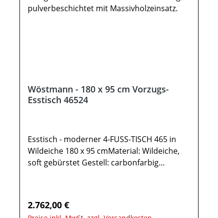
können auf verschiedenen Bildschirmen
abweichen. Deko oder andere Beimöbel
sind nicht enthalten. Abbildung kann
abweichen. Möbel sind teils vormontiert
(Restmontage erforderlich). Beschlags - und
Montagezubehör inklusive.
Wöstmann - 180 x 95 cm Vorzugs-
Esstisch 46524
Esstisch - moderner 4-FUSS-TISCH 465 in
Wildeiche 180 x 95 cmMaterial: Wildeiche,
soft gebürstet Gestell: carbonfarbig
pulverbeschichtet Tischfüße:
Massivholzeinsatz Gesamtmaß in cm: B 95 /
H 77 / T 180 Esstisch - KonfiguratorEsstisch,
Regulärer Preis:
2.762,00 €
4-Fuss-Tisch Type 46524:Tischplatte in
Preise inkl. MwSt. zzgl. Versandkosten