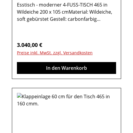
Esstisch - moderner 4-FUSS-TISCH 465 in
Wildeiche 200 x 105 cmMaterial: Wildeiche,
soft gebürstet Gestell: carbonfarbig
pulverbeschichtet Tischfüße:
Massivholzeinsatz Gesamtmaß in cm: B 105
/ H 77 / T 200 Esstisch -
Regulärer Preis:
3.040,00 €
KonfiguratorEsstisch, 4-Fuss-Tisch Type
Preise inkl. MwSt. zzgl. Versandkosten
46535:Tischplatte in Wildeiche massiv
Tischplattenstärke: 1,9 cm Höhe untere
In den Warenkorb
Zarge 68 cm Wahlweise ist eine
Klappeinlage von 100 cm möglichOptional
im Konfigurator:Gestellauszug: Mit einer
Klappeinlage 100 cm oder mit zwei
Klappeinlagen, je 50 cmWichtige
Informationen:Weitere Hinweise finden Sie
in der dazugehörigen Montageanleitung
unter "Verfügbare Downloads“! Farben
können auf verschiedenen Bildschirmen