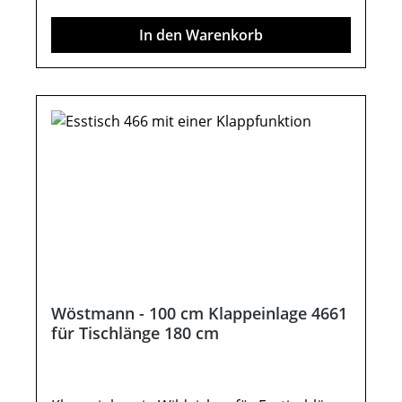
in der dazugehörigen Montageanleitung
In den Warenkorb
unter "Verfügbare Downloads“! Farben
können auf verschiedenen Bildschirmen
abweichen. Deko oder andere Beimöbel
sind nicht enthalten. Abbildung kann
abweichen. Möbel sind teils vormontiert
(Restmontage erforderlich). Beschlags - und
Montagezubehör inklusive.
Wöstmann - 100 cm Klappeinlage 4661
für Tischlänge 180 cm