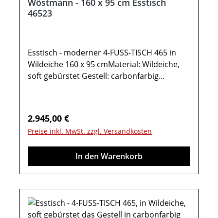
Wöstmann - 160 x 95 cm Esstisch
46523
Esstisch - moderner 4-FUSS-TISCH 465 in
Wildeiche 160 x 95 cmMaterial: Wildeiche,
soft gebürstet Gestell: carbonfarbig
pulverbeschichtet Tischfüße:
Massivholzeinsatz Gesamtmaß in cm: B 95 /
H 77 / T 160 Esstisch - KonfiguratorEsstisch,
Regulärer Preis:
2.945,00 €
4-Fuss-Tisch Type 46523:Tischplatte in
Preise inkl. MwSt. zzgl. Versandkosten
Wildeiche massiv Tischplattenstärke: 1,9 cm
Höhe untere Zarge 68 cm Wahlweise ist eine
In den Warenkorb
Klappeinlage von 60 cm möglichOptional im
Konfigurator:Gestellauszug: Mit einer
Klappeinlage 60 cmWichtige
Informationen:Weitere Hinweise finden Sie
in der dazugehörigen Montageanleitung
unter "Verfügbare Downloads“! Farben