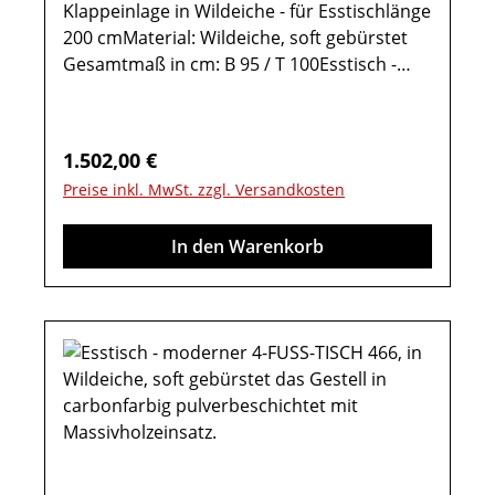
Klappeinlage in Wildeiche - für Esstischlänge
200 cmMaterial: Wildeiche, soft gebürstet
Gesamtmaß in cm: B 95 / T 100Esstisch -
KonfiguratorKlappeinlage 4651 für den
Esstisch Type 46524:Tischplatteneinlage in
Wildeiche massiv Tischplattenstärke: 1,9 cm
Regulärer Preis:
1.502,00 €
Klappeinlage 100 cm tiefeWichtige
Preise inkl. MwSt. zzgl. Versandkosten
Informationen:Weitere Hinweise finden Sie
in der dazugehörigen Montageanleitung
In den Warenkorb
unter "Verfügbare Downloads“! Farben
können auf verschiedenen Bildschirmen
abweichen. Deko oder andere Beimöbel
sind nicht enthalten. Abbildung kann
abweichen. Möbel sind teils vormontiert
(Restmontage erforderlich). Beschlags - und
Montagezubehör inklusive.