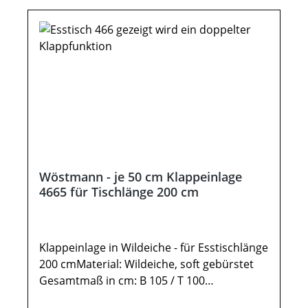
verschiedenen Bildschirmen abweichen.
Deko oder andere Beimöbel sind nicht
enthalten. Abbildung kann abweichen.
Möbel sind teils vormontiert (Restmontage
erforderlich). Beschlags - und
Montagezubehör inklusive.
Wöstmann - je 50 cm Klappeinlage
4665 für Tischlänge 200 cm
Klappeinlage in Wildeiche - für Esstischlänge
200 cmMaterial: Wildeiche, soft gebürstet
Gesamtmaß in cm: B 105 / T 100
(2x50cm)Esstisch -