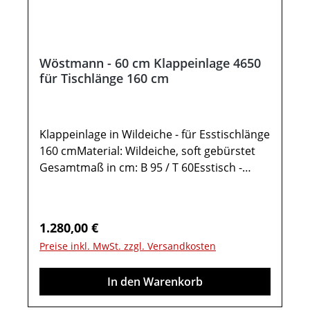
abweichen. Deko oder andere Beimöbel
sind nicht enthalten. Abbildung kann
abweichen. Möbel sind teils vormontiert
(Restmontage erforderlich). Beschlags - und
Wöstmann - 60 cm Klappeinlage 4650
Montagezubehör inklusive.
für Tischlänge 160 cm
Klappeinlage in Wildeiche - für Esstischlänge
160 cmMaterial: Wildeiche, soft gebürstet
Gesamtmaß in cm: B 95 / T 60Esstisch -
KonfiguratorKlappeinlage 4650 für den
Esstisch Type 46523:Tischplatteneinlage in
Wildeiche massiv Tischplattenstärke: 1,9 cm
Regulärer Preis:
1.280,00 €
Klappeinlage 60 cm tiefeWichtige
Preise inkl. MwSt. zzgl. Versandkosten
Informationen:Weitere Hinweise finden Sie
in der dazugehörigen Montageanleitung
In den Warenkorb
unter "Verfügbare Downloads“! Farben
können auf verschiedenen Bildschirmen