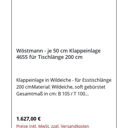
Möbel sind teils vormontiert (Restmontage
erforderlich). Beschlags - und
Montagezubehör inklusive.
Wöstmann - je 50 cm Klappeinlage
4655 für Tischlänge 200 cm
Klappeinlage in Wildeiche - für Esstischlänge
200 cmMaterial: Wildeiche, soft gebürstet
Gesamtmaß in cm: B 105 / T 100
(2x50cm)Esstisch -
KonfiguratorKlappeinlage 4655 für den
Esstisch Type 46535:Tischplatteneinlage in
Regulärer Preis:
1.627,00 €
Wildeiche massiv Tischplattenstärke: 1,9 cm
Preise inkl. MwSt. zzgl. Versandkosten