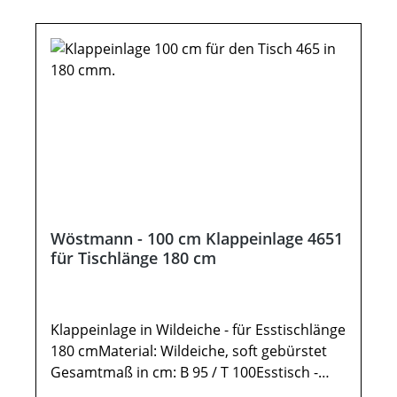
abweichen. Deko oder andere Beimöbel
sind nicht enthalten. Abbildung kann
abweichen. Möbel sind teils vormontiert
(Restmontage erforderlich). Beschlags - und
Montagezubehör inklusive.
Wöstmann - 100 cm Klappeinlage 4651
für Tischlänge 180 cm
Klappeinlage in Wildeiche - für Esstischlänge
180 cmMaterial: Wildeiche, soft gebürstet
Gesamtmaß in cm: B 95 / T 100Esstisch -
KonfiguratorKlappeinlage 4651 für den