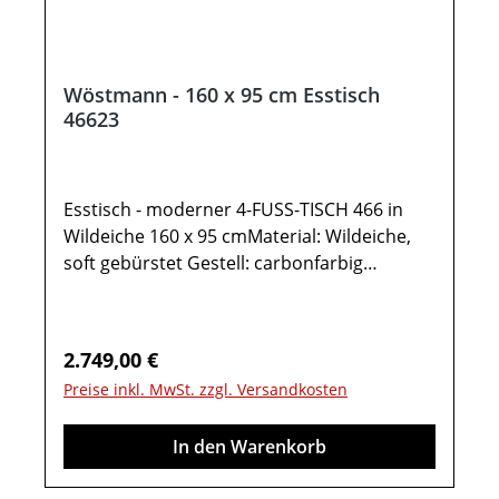
Wöstmann - 160 x 95 cm Esstisch
46623
Esstisch - moderner 4-FUSS-TISCH 466 in
Wildeiche 160 x 95 cmMaterial: Wildeiche,
soft gebürstet Gestell: carbonfarbig
pulverbeschichtet Tischfüße:
Massivholzeinsatz Gesamtmaß in cm: B 95 /
H 77 / T 160Esstisch - KonfiguratorEsstisch,
Regulärer Preis:
2.749,00 €
4-Fuss-Tisch Type 46623:Tischplatte in
Preise inkl. MwSt. zzgl. Versandkosten
Wildeiche massiv Tischplattenstärke: 1,9 cm
Höhe untere Zarge 68 cm Wahlweise ist eine
In den Warenkorb
Klappeinlage von 60 cm möglichOptional im
Konfigurator:Gestellauszug: Mit einer