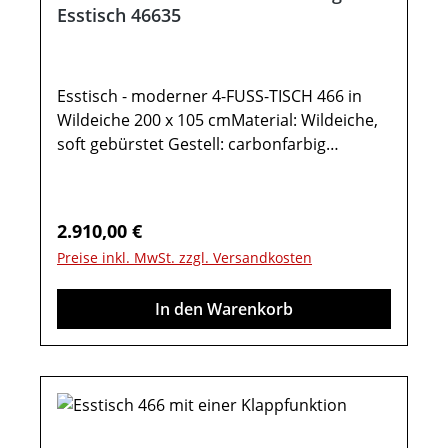
Esstisch 46635
Esstisch - moderner 4-FUSS-TISCH 466 in
Wildeiche 200 x 105 cmMaterial: Wildeiche,
soft gebürstet Gestell: carbonfarbig
pulverbeschichtet Tischfüße:
Massivholzeinsatz Gesamtmaß in cm: B 105
/ H 77 / T 200 Esstisch -
Regulärer Preis:
2.910,00 €
KonfiguratorEsstisch, 4-Fuss-Tisch Type
Preise inkl. MwSt. zzgl. Versandkosten
46635:Tischplatte in Wildeiche massiv
Tischplattenstärke: 1,9 cm Höhe untere
In den Warenkorb
Zarge 68 cm Wahlweise ist eine
Klappeinlage von 100 cm möglichOptional
im Konfigurator:Gestellauszug: Mit einer
Klappeinlage 100 cm oder mit zwei
Klappeinlagen, je 50 cmWichtige
Informationen:Weitere Hinweise finden Sie