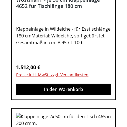
4652 für Tischlänge 180 cm
Klappeinlage in Wildeiche - für Esstischlänge
180 cmMaterial: Wildeiche, soft gebürstet
Gesamtmaß in cm: B 95 / T 100
(2x50cm)Esstisch -
KonfiguratorKlappeinlage 4652 für den
Esstisch Type 46524:Tischplatteneinlage in
Regulärer Preis:
1.512,00 €
Wildeiche massiv Tischplattenstärke: 1,9 cm
Preise inkl. MwSt. zzgl. Versandkosten
Klappeinlage mit zwei Klappeinlagen, je 50
cm tiefeWichtige Informationen:Weitere
In den Warenkorb
Hinweise finden Sie in der dazugehörigen
Montageanleitung unter "Verfügbare
Downloads“! Farben können auf
verschiedenen Bildschirmen abweichen.
Deko oder andere Beimöbel sind nicht
enthalten. Abbildung kann abweichen.