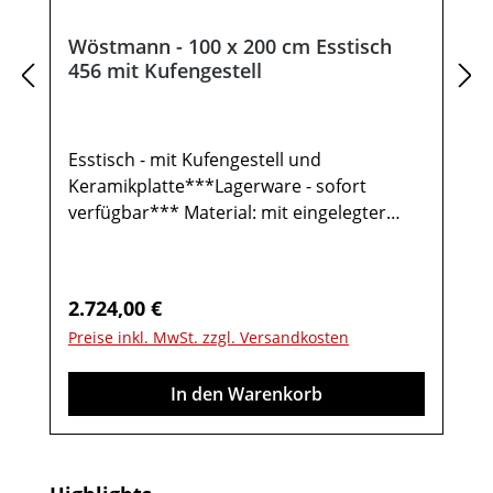
Wöstmann - 100 x 200 cm Esstisch
456 mit Kufengestell
Esstisch - mit Kufengestell und
Keramikplatte***Lagerware - sofort
verfügbar*** Material: mit eingelegter
Kermikplatte in verzinkten Wildeiche,
MassivholzrahmenGestell: carbonfarbig
pulverbeschichtet Tischfüße:
Regulärer Preis:
2.724,00 €
MetallkufenGesamtmaß in cm: B 100 / H 77
Preise inkl. MwSt. zzgl. Versandkosten
/ T 200 Esstisch Type 456:Tischplatte in
Wildeiche massiv, Natur-Effekt-
In den Warenkorb
LackTischplattenstärke: 6,0 cm Lichte
Höhe: 70 cm Tisch Höhe: unten 76
cmWichtige Informationen:Weitere
Hinweise finden Sie in der dazugehörigen
Produktgalerie überspringen