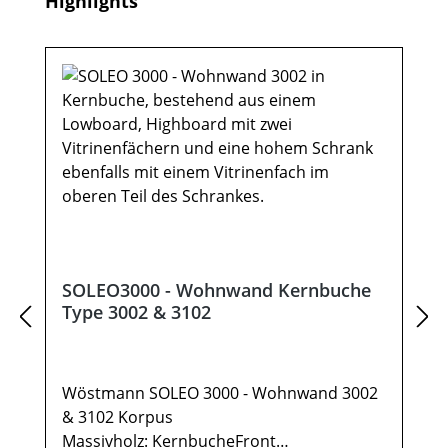
Highlights
Montageanleitung unter "Verfügbare
Downloads“! Farben können auf
verschiedenen Bildschirmen abweichen.
Deko oder andere Beimöbel sind nicht
enthalten. Abbildung kann abweichen.
Möbel sind teils vormontiert (Restmontage
erforderlich). Beschlags - und
Montagezubehör inklusive.
SOLEO3000 - Wohnwand Kernbuche
Type 3002 & 3102
Wöstmann SOLEO 3000 - Wohnwand 3002
& 3102 Korpus
Massivholz: KernbucheFront