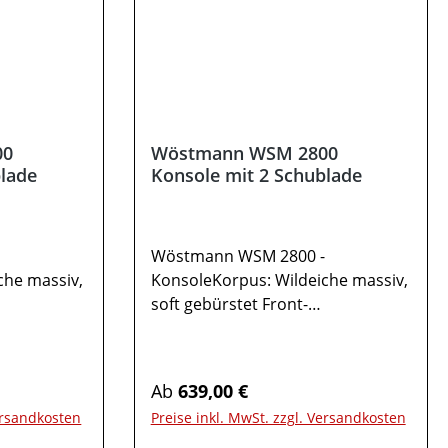
irmen
Beimöbel sind nicht enthalten.
 andere
Abbildung kann abweichen.
thalten.
chen.
00
Wöstmann WSM 2800
blade
Konsole mit 2 Schublade
-
Wöstmann WSM 2800 -
che massiv,
KonsoleKorpus: Wildeiche massiv,
soft gebürstet Front-
lie /
Akzent: Mattglas magnolie /
el bronze1x
Mattierter Parsolspiegel bronze1x
Konsole Type 15422
Regulärer Preis:
Ab
639,00 €
eit: max.
SchubkastenBelastbarkeit: max.
Versandkosten
Preise inkl. MwSt. zzgl. Versandkosten
tmaß in
18kg bis B 50cmGesamtmaß in