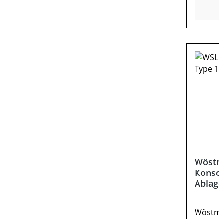
44,2Op
Akzent
Inform
angebe
Bett).
erford
versch
abwei
Beimöb
Abbild
Wöst
Konso
Ablag
Wöstm