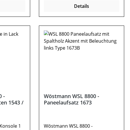
cm: B 55 - 65 / H 47 / T
Details
gPosition
41,1Optional:VollauszugPosition
bel ist
der Konsole angebenMöbel ist
erlich).
zerlegt (Montage erforderlich).
rschiedenen
Farben können auf verschiedenen
n. Deko
Bildschirmen abweichen. Deko
sind nicht
oder andere Beimöbel sind nicht
kann
enthalten. Abbildung kann
abweichen.
 -
Wöstmann WSL 8800 -
en 1543 /
Paneelaufsatz 1673
Konsole 1
Wöstmann WSL 8800 -