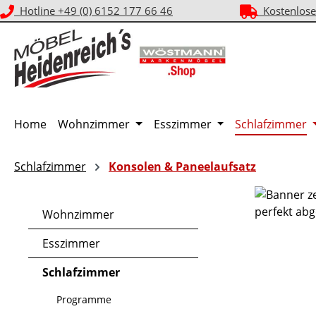
Hotline +49 (0) 6152 177 66 46
Kostenlose
m Hauptinhalt springen
Zur Suche springen
Zur Hauptnavigation springen
Home
Wohnzimmer
Esszimmer
Schlafzimmer
Schlafzimmer
Konsolen & Paneelaufsatz
Wohnzimmer
Esszimmer
Schlafzimmer
Programme