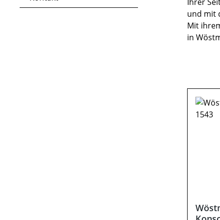
Ihrer Se
und mit 
Mit ihre
in Wöstm
Wöst
Konso