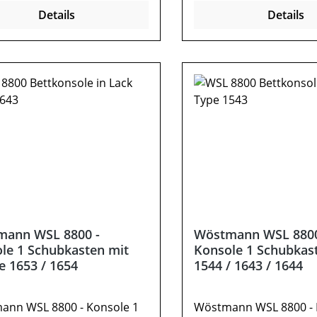
tional:VollauszugMattglas-
cm: B 55 - 65 / H 47 / T
Details
Details
Wichtige
44,2Optional:Vollauszu
ation:Position der Konsole
der Konsole angebenMö
n ( rechts oder links vom
zerlegt (Montage erford
Möbel ist zerlegt (Montage
Farben können auf ve
erlich).Farben können auf
Bildschirmen abweiche
iedenen Bildschirmen
oder andere Beimöbel 
chen. Deko oder andere
enthalten. Abbildung 
el sind nicht enthalten.
abweichen.
ung kann abweichen.
mann WSL 8800 -
Wöstmann WSL 8800
le 1 Schubkasten mit
Konsole 1 Schubkast
e 1653 / 1654
1544 / 1643 / 1644
ann WSL 8800 - Konsole 1
Wöstmann WSL 8800 - 