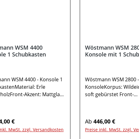
iedenen Bildschirmen
verschiedenen Bildsch
chen. Deko oder andere
abweichen. Deko oder
el sind nicht enthalten.
Beimöbel sind nicht en
ung kann abweichen.
Abbildung kann abwei
mann WSM 4400
Wöstmann WSM 28
le 1 Schubkasten
Konsole mit 1 Schu
ann WSM 4400 - Konsole 1
Wöstmann WSM 2800 
astenMaterial: Erle
KonsoleKorpus: Wildei
holzFront-Akzent: Mattglas
soft gebürstet Front-
tGriffe: Metall cubanit
Akzent: Mattglas magno
beschichtet1x Konsole Type
Mattierter Parsolspieg
 SchubkastenBelastbarkeit:
Konsole Type 1543 1
rer Preis:
Regulärer Preis:
4,00 €
Ab
446,00 €
18kg bis B 50cmGesamtmaß
SchubkastenBelastbark
inkl. MwSt. zzgl. Versandkosten
Preise inkl. MwSt. zzgl. 
B 55 - 65 / H 47 / T
18kg bis B 50cmGesam