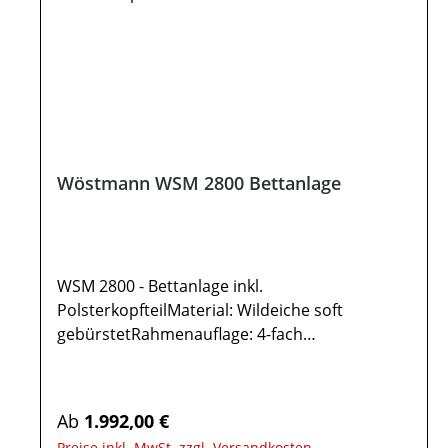
Wöstmann WSM 2800 Bettanlage
WSM 2800 - Bettanlage inkl.
PolsterkopfteilMaterial: Wildeiche soft
gebürstetRahmenauflage: 4-fach
höhenverstellbarPolsterkopfteil-Akzent: Stoff
cream / sienaKopfteil in cm: H 99,0Einlegehöhe
in cm: H 24,5 / 27,0 / 29,0 / 31,5Gesamtmaße
Regulärer Preis:
Ab
1.992,00 €
Stellfläche in cm: B 167,6 - 187,6 - 207,6 / T
Preise inkl. MwSt. zzgl. Versandkosten