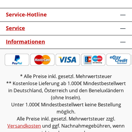
Kleiderstange1 Holzböden2
KleiderhakenMaße in cm: B 116,6 / H 83,6 /
Service-Hotline
T 35,81x Garderobenschrank TYPE 66431
Spiegel1 fester Boden mit ausziehbarer
Service
Kleiderstange1 HolzbodenMaße in cm: B
61,9 / H 197,6 / T 37,1 Optional:Beleuchtung
Informationen
inkl. Trafo und Funkdimmer aller
ElementeSitzpolsterAblageschaleZ-
MetallbodenVollauszugWichtige
Information: Beleuchtung ist nachträglich
nicht montierbar.Möbel ist vormontiert
* Alle Preise inkl. gesetzl. Mehrwertsteuer
(Restmontage kann erforderlich
** Kostenlose Lieferung ab 1.000€ Mindestbestellwert
sein).Farben können auf verschiedenen
in Deutschland, Österreich und den Beneluxländern
Bildschirmen abweichen. Deko oder andere
(ohne Inseln).
Beimöbel sind nicht enthalten. Abbildung
Unter 1.000€ Mindestbestellwert keine Bestellung
kann abweichen.
möglich.
Alle Preise inkl. gesetzl. Mehrwertsteuer zzgl.
Versandkosten
und ggf. Nachnahmegebühren, wenn