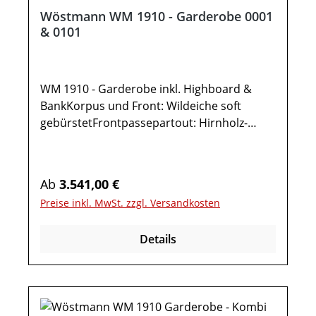
Wöstmann WM 1910 - Garderobe 0001
& 0101
WM 1910 - Garderobe inkl. Highboard &
BankKorpus und Front: Wildeiche soft
gebürstetFrontpassepartout: Hirnholz-
Scheibe, massivMetallrahmen: carbonfarbig
strukturgepulvertOptionale Ausführung
spiegelseitig: Wöstmann WM 1910
Regulärer Preis:
Ab
3.541,00 €
Garderobe - Kombination
Preise inkl. MwSt. zzgl. Versandkosten
0101Gesamtmaße in cm: B 233,8 / H 182,0 /
T 45,2 / 37,1 / 35,8 (Breite inkl. 1x 15cm
Details
Abstand)3-teilige Kombination bestehend
aus:1x Bank TYPE 12551 Auszug 1 fester
Boden hinter VollauszugMaße in cm: B 121,9
/ H 53,6 / T 45,2 1x Wandgarderobe TYPE
131041 Kleiderstange2 Kleiderhaken1