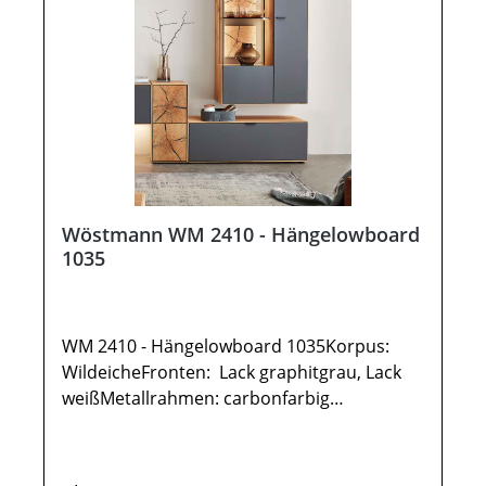
(Restmontage kann erforderlich
sein).Farben können auf verschiedenen
Bildschirmen abweichen. Deko oder andere
Beimöbel sind nicht enthalten. Abbildung
kann abweichen.
Wöstmann WM 2410 - Hängelowboard
1035
WM 2410 - Hängelowboard 1035Korpus:
WildeicheFronten: Lack graphitgrau, Lack
weißMetallrahmen: carbonfarbig
gepulvertGesamtmaße in cm: B 106,9 / H
37,5 / T 37,11x Hängelowboard TYPE 10351
AuszugOptional:Vollauszug für 1