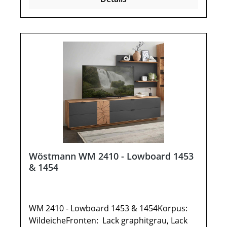
Hirnholz1 Klappe 1 AuszugOptional:IR-
Repeater als Aufsteller oder wahlweise
rechts im Sockel eingelassenNetzschalter
links oder rechtsVollauszug für 1
AuszugEinlegeboden B 88,0 cmMöbel ist
vormontiert (Restmontage kann
erforderlich sein).Farben können auf
verschiedenen Bildschirmen abweichen.
Deko oder andere Beimöbel sind nicht
enthalten. Abbildung kann abweichen.
Wöstmann WM 2410 - Lowboard 1453
& 1454
WM 2410 - Lowboard 1453 & 1454Korpus:
WildeicheFronten: Lack graphitgrau, Lack