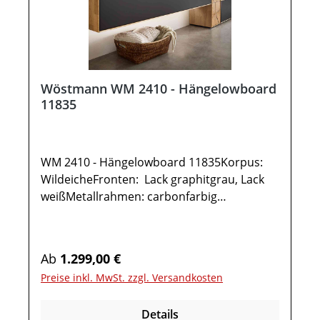
Wöstmann WM 2410 - Hängelowboard
11835
WM 2410 - Hängelowboard 11835Korpus:
WildeicheFronten: Lack graphitgrau, Lack
weißMetallrahmen: carbonfarbig
gepulvertGesamtmaße in cm: B 181,9 / H
35,5 / T 37,11x Hängelowboard TYPE 118351
Klappe 3 FächerOptional:IR-Repeater mit
Regulärer Preis:
Ab
1.299,00 €
AufstellerKabelausfräsungUnterboden-
Preise inkl. MwSt. zzgl. Versandkosten
Beleuchtung inkl. Funkdimmer Möbel ist
vormontiert (Restmontage kann
Details
erforderlich sein).Farben können auf