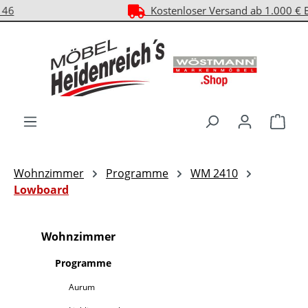
Kostenloser Versand ab 1.000 € EKwert**
Zum Hauptinhalt springen
Ware
Wohnzimmer
Programme
WM 2410
Lowboard
Wohnzimmer
Programme
Aurum