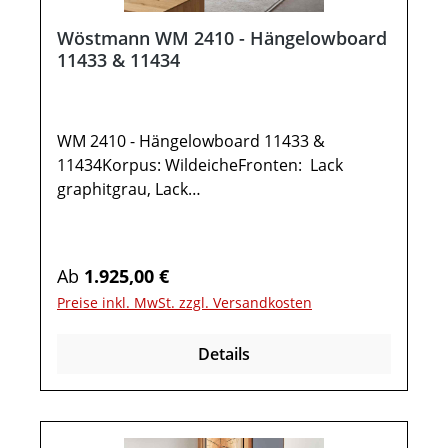
Wöstmann WM 2410 - Hängelowboard
11433 & 11434
WM 2410 - Hängelowboard 11433 &
11434Korpus: WildeicheFronten: Lack
graphitgrau, Lack
weißMetallrahmen: carbonfarbig
gepulvertOptionale Ausführung
spiegelseitig: Wöstmann WM2410 -
Regulärer Preis:
Ab
1.925,00 €
Hängelowboard 11434Gesamtmaße in
Preise inkl. MwSt. zzgl. Versandkosten
cm: B 241,9 / H 35,5 / T 37,11x
Hängelowboard TYPE 114331 Klappe1
Details
Klappe mit Hirnholz3 FächerOptional:LED-
Unterboden-Beleuchtung inkl. Trafo und
FunkldimmerKabelausfräsungIR-Repeater
als AufstellerMöbel ist vormontiert