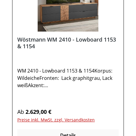
Deko oder andere Beimöbel sind nicht
enthalten. Abbildung kann abweichen.
Wöstmann WM 2410 - Lowboard 1153
& 1154
WM 2410 - Lowboard 1153 & 1154Korpus:
WildeicheFronten: Lack graphitgrau, Lack
weißAkzent:
HirnholzMetallrahmen: carbonfarbig
gepulvertOptionale Ausführung
spiegelseitig: Wöstmann WM2410 -
Regulärer Preis:
Ab
2.629,00 €
Lowboard 1154Gesamtmaße in cm: B 211,9
Preise inkl. MwSt. zzgl. Versandkosten
/ H 54,3 / T 45,21x Lowboard TYPE 11531 Tür
links Anschlag1 Tür rechts Anschlag mit
Details