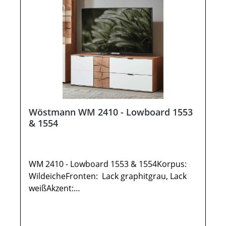
Wöstmann WM 2410 - Lowboard 1553
& 1554
WM 2410 - Lowboard 1553 & 1554Korpus:
WildeicheFronten: Lack graphitgrau, Lack
weißAkzent:
HirnholzMetallrahmen: carbonfarbig
gepulvertOptionale Ausführung
spiegelseitig: Wöstmann WM2410 -