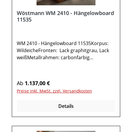
Wöstmann WM 2410 - Hängelowboard
11535
WM 2410 - Hängelowboard 11535Korpus:
WildeicheFronten: Lack graphitgrau, Lack
weißMetallrahmen: carbonfarbig
gepulvertGesamtmaße in cm: B 151,9 / H
35,5 / T 37,11x Hängelowboard TYPE 115351
Klappe 2 FächerOptional:IR-Repeater mit
Regulärer Preis:
Ab
1.137,00 €
AufstellerKabelausfräsungUnterboden-
Preise inkl. MwSt. zzgl. Versandkosten
Beleuchtung inkl. Funkdimmer Möbel ist
vormontiert (Restmontage kann
Details
erforderlich sein).Farben können auf
verschiedenen Bildschirmen abweichen.
Deko oder andere Beimöbel sind nicht
enthalten. Abbildung kann abweichen.