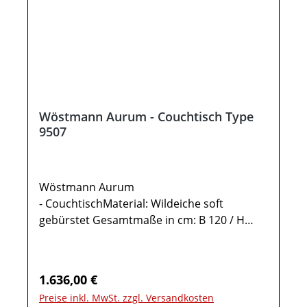
Wöstmann Aurum - Couchtisch Type
9507
Wöstmann Aurum
- CouchtischMaterial: Wildeiche soft
gebürstet Gesamtmaße in cm: B 120 / H
49,5 - 68,5 / T 701x Couchtisch Type
9507Couchtisch mit Holzplatte1 Ablage in
Parsolglas BronzeIn der Höhe 19cm
Regulärer Preis:
1.636,00 €
verstellbar Maße in cm: B 120 / H 49,5 - 68,5
Preise inkl. MwSt. zzgl. Versandkosten
/ T 70Möbel ist vormontiert (Restmontage