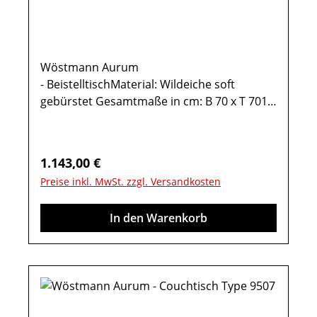
Wöstmann Aurum
- BeistelltischMaterial: Wildeiche soft
gebürstet Gesamtmaße in cm: B 70 x T 701x
Beistelltisch Type 9510HolzplatteMöbel ist
vormontiert (Restmontage kann
erforderlich sein).Farben können auf
Regulärer Preis:
1.143,00 €
verschiedenen Bildschirmen abweichen.
Preise inkl. MwSt. zzgl. Versandkosten
Deko oder andere Beimöbel sind nicht
enthalten.
In den Warenkorb