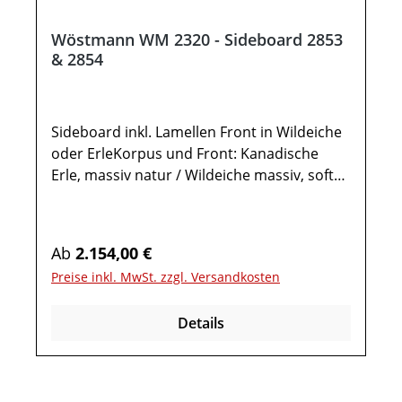
Wöstmann WM 2320 - Sideboard 2853
& 2854
Sideboard inkl. Lamellen Front in Wildeiche
oder ErleKorpus und Front: Kanadische
Erle, massiv natur / Wildeiche massiv, soft
gebürstetOptionale Akzente: Erle massiv
Lamelle / Wildeiche massiv
LamelleGlaselemente: Mattglas,
Regulärer Preis:
Ab
2.154,00 €
carbonfarbigMetallteile: Pulverbeschichtet,
Preise inkl. MwSt. zzgl. Versandkosten
carbonfarbigOptionale Ausführung
spiegelseitig: Wöstmann WM 2320 -
Details
Sideboard 2854Gesamtmaße in cm: B 181,9
/ H 91,9 / T 45,21x Sideboard 28531 Holztür1
Holztür mit Lamellen1 Schubkasten2
Auszüge1 Boden2