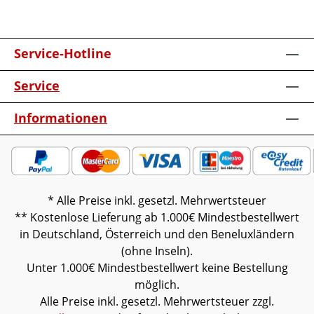
FächerOptional:Besteckeinsatz für
SchubkastenSockel, carbonfarbig H +4cm
oder Fußgestell, H
Service-Hotline
+15cmMattglasfrontVollauszug für 3
ZargenHolzeinlegeboden B 88cmMöbel ist
Service
vormontiert (Restmontage kann
erforderlich sein).Farben können auf
Informationen
verschiedenen Bildschirmen abweichen.
Deko oder andere Beimöbel sind nicht
enthalten. Abbildung kann abweichen.
* Alle Preise inkl. gesetzl. Mehrwertsteuer
** Kostenlose Lieferung ab 1.000€ Mindestbestellwert
in Deutschland, Österreich und den Beneluxländern
(ohne Inseln).
Unter 1.000€ Mindestbestellwert keine Bestellung
möglich.
Alle Preise inkl. gesetzl. Mehrwertsteuer zzgl.