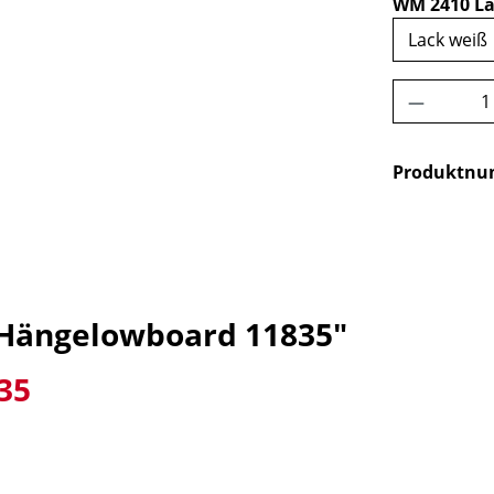
WM 2410 La
Produkt 
Produktn
 Hängelowboard 11835"
35