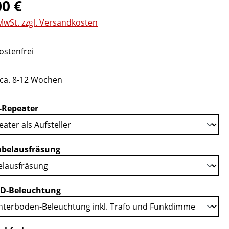
eis:
00 €
 MwSt. zzgl. Versandkosten
stenfrei
 ca. 8-12 Wochen
auswählen
-Repeater
auswählen
belausfräsung
auswählen
D-Beleuchtung