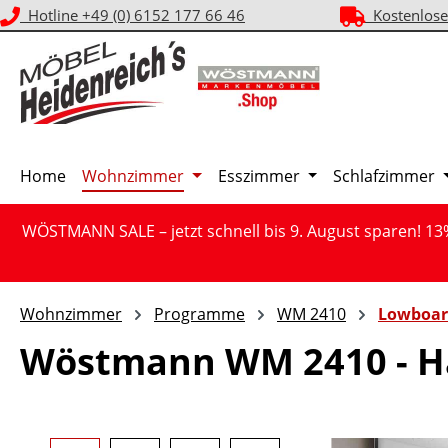
Hotline +49 (0) 6152 177 66 46
Kostenlose
m Hauptinhalt springen
Zur Suche springen
Zur Hauptnavigation springen
Home
Wohnzimmer
Esszimmer
Schlafzimmer
WÖSTMANN SALE – jetzt schnell bis 9. August sparen! 13
Wohnzimmer
Programme
WM 2410
Lowboar
Wöstmann WM 2410 - H