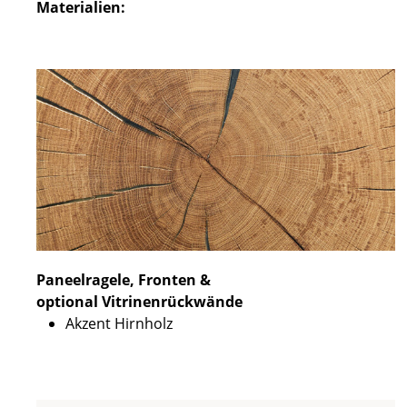
Materialien:
Paneelragele, Fronten &
optional Vitrinenrückwände
Akzent Hirnholz