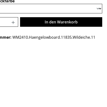
auswählen
ckfarbe
Anzahl: Gib den gewünschten Wert ein o
In den Warenkorb
ummer:
WM2410.Haengelowboard.11835.Wildeiche.11