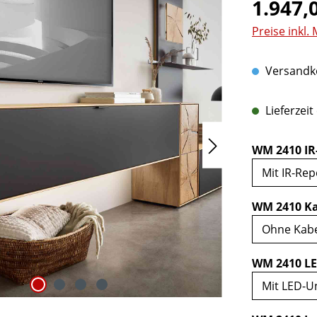
Regulärer Pr
1.947,
Preise inkl.
Versandko
Lieferzeit
WM 2410 IR
WM 2410 Ka
WM 2410 LE