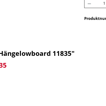
Produkt 
Produktn
 Hängelowboard 11835"
35