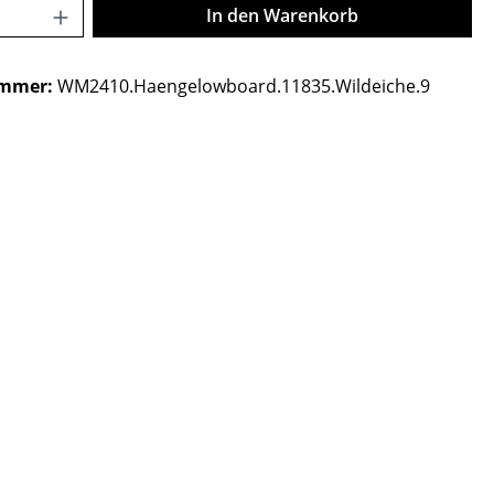
Anzahl: Gib den gewünschten Wert ein o
In den Warenkorb
ummer:
WM2410.Haengelowboard.11835.Wildeiche.9