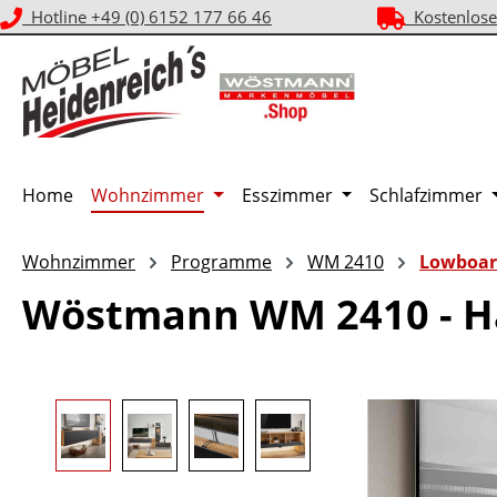
Hotline +49 (0) 6152 177 66 46
Kostenlose
m Hauptinhalt springen
Zur Suche springen
Zur Hauptnavigation springen
Home
Wohnzimmer
Esszimmer
Schlafzimmer
Wohnzimmer
Programme
WM 2410
Lowboar
Wöstmann WM 2410 - H
Bildergalerie überspringen