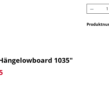
Produkt 
Produktn
 Hängelowboard 1035"
5