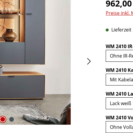
Regulärer Pr
962,00
Preise inkl.
Lieferzeit
WM 2410 IR
WM 2410 Ka
WM 2410 La
WM 2410 Vo