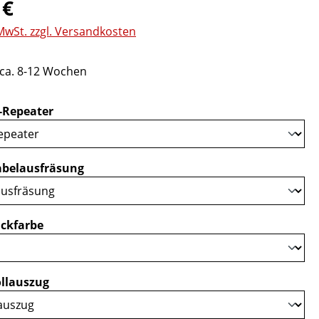
eis:
 €
 MwSt. zzgl. Versandkosten
 ca. 8-12 Wochen
auswählen
-Repeater
auswählen
belausfräsung
auswählen
ckfarbe
auswählen
llauszug