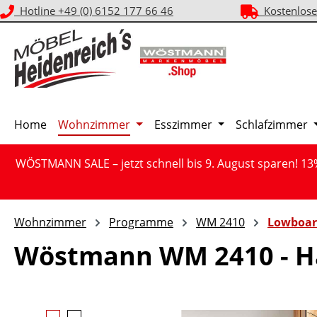
Hotline +49 (0) 6152 177 66 46
Kostenlose
m Hauptinhalt springen
Zur Suche springen
Zur Hauptnavigation springen
Home
Wohnzimmer
Esszimmer
Schlafzimmer
WÖSTMANN SALE – jetzt schnell bis 9. August sparen! 13
Wohnzimmer
Programme
WM 2410
Lowboar
Wöstmann WM 2410 - H