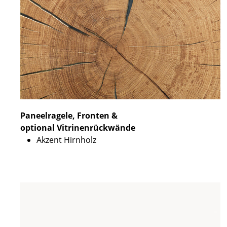
Paneelragele, Fronten &
optional Vitrinenrückwände
Akzent Hirnholz