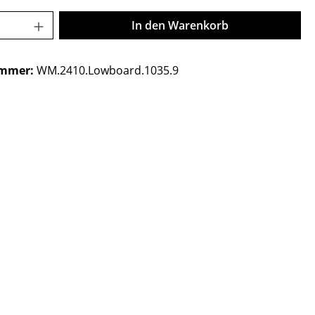
Anzahl: Gib den gewünschten Wert ein o
In den Warenkorb
ummer:
WM.2410.Lowboard.1035.9