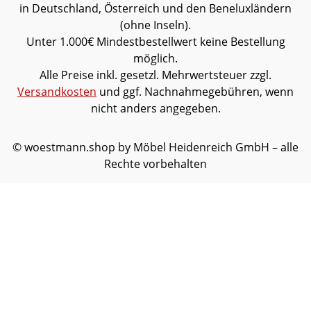
in Deutschland, Österreich und den Beneluxländern
Funkdimmer für die Vitrinen-Rückwand-
(ohne Inseln).
BeleuchtungSockel in Wildeiche (+ H 4,0
Unter 1.000€ Mindestbestellwert keine Bestellung
cm)Möbel ist vormontiert (Restmontage
möglich.
kann erforderlich sein).Farben können auf
Alle Preise inkl. gesetzl. Mehrwertsteuer zzgl.
verschiedenen Bildschirmen abweichen.
Versandkosten
und ggf. Nachnahmegebühren, wenn
Deko oder andere Beimöbel sind nicht
nicht anders angegeben.
enthalten. Abbildung kann abweichen.
© woestmann.shop by Möbel Heidenreich GmbH – alle
Rechte vorbehalten