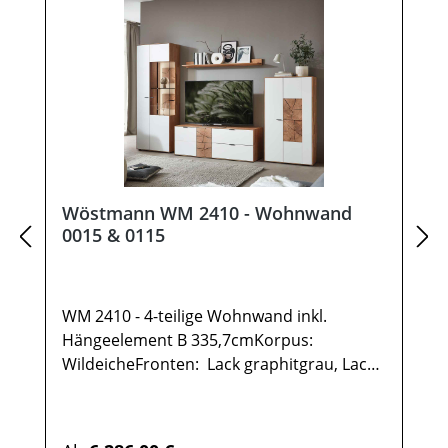
Wöstmann WM 2410 - Wohnwand
0015 & 0115
WM 2410 - 4-teilige Wohnwand inkl.
Hängeelement B 335,7cmKorpus:
WildeicheFronten: Lack graphitgrau, Lack
weißAkzent-
Front: HirnholzscheibeMetallrahmen: carb
onfarbig gepulvertOptionale Ausführung