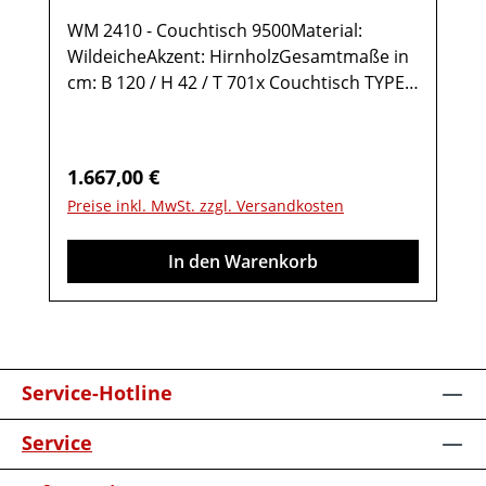
WM 2410 - Couchtisch 9500Material:
WildeicheAkzent: HirnholzGesamtmaße in
cm: B 120 / H 42 / T 701x Couchtisch TYPE
95001 Ablage Wildeiche1 Ablage Glas2
Türen rechts Anschlag mit Hirnholz-
Akzent1 StauraumfachMöbel ist
Regulärer Preis:
1.667,00 €
vormontiert (Restmontage kann
Preise inkl. MwSt. zzgl. Versandkosten
erforderlich sein).Farben können auf
verschiedenen Bildschirmen abweichen.
In den Warenkorb
Deko oder andere Beimöbel sind nicht
enthalten. Abbildung kann abweichen.
Service-Hotline
Service