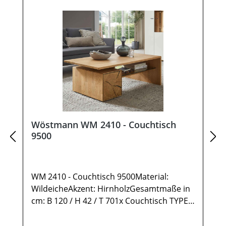
Wöstmann WM 2410 - Couchtisch
9500
WM 2410 - Couchtisch 9500Material:
WildeicheAkzent: HirnholzGesamtmaße in
cm: B 120 / H 42 / T 701x Couchtisch TYPE
95001 Ablage Wildeiche1 Ablage Glas2
Türen rechts Anschlag mit Hirnholz-