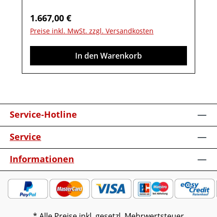
Akzent1 StauraumfachMöbel ist
Regulärer Preis:
1.667,00 €
vormontiert (Restmontage kann
Preise inkl. MwSt. zzgl. Versandkosten
erforderlich sein).Farben können auf
verschiedenen Bildschirmen abweichen.
In den Warenkorb
Deko oder andere Beimöbel sind nicht
enthalten. Abbildung kann abweichen.
Service-Hotline
Service
Informationen
* Alle Preise inkl. gesetzl. Mehrwertsteuer