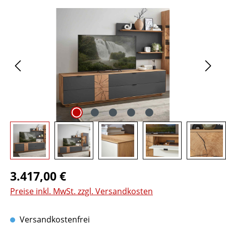
Bildergalerie überspringen
Regulärer Preis:
3.417,00 €
Preise inkl. MwSt. zzgl. Versandkosten
Versandkostenfrei