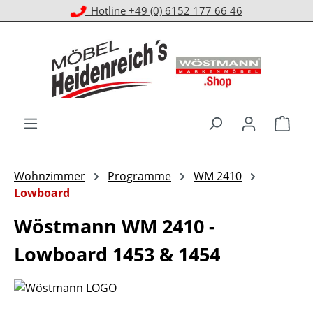
Kostenloser Versand ab 1.000 € EKwert**
Zum Hauptinhalt springen
Ware
Wohnzimmer
Programme
WM 2410
Lowboard
Wöstmann WM 2410 -
Lowboard 1453 & 1454