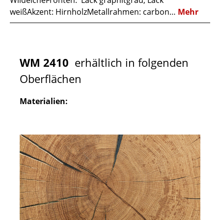
WildeicheFronten: Lack graphitgrau, Lack
weißAkzent: HirnholzMetallrahmen: carbon…
Mehr
WM 2410
erhältlich in folgenden
Oberflächen
Materialien: