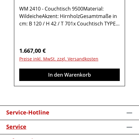
WM 2410 - Couchtisch 9500Material:
WildeicheAkzent: HirnholzGesamtmaße in
cm: B 120 / H 42 / T 701x Couchtisch TYPE
95001 Ablage Wildeiche1 Ablage Glas2
Türen rechts Anschlag mit Hirnholz-
Akzent1 StauraumfachMöbel ist
Regulärer Preis:
1.667,00 €
vormontiert (Restmontage kann
Preise inkl. MwSt. zzgl. Versandkosten
erforderlich sein).Farben können auf
verschiedenen Bildschirmen abweichen.
In den Warenkorb
Deko oder andere Beimöbel sind nicht
enthalten. Abbildung kann abweichen.
Service-Hotline
Service