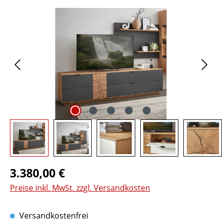
Bildergalerie überspringen
Regulärer Preis:
3.380,00 €
Preise inkl. MwSt. zzgl. Versandkosten
Versandkostenfrei