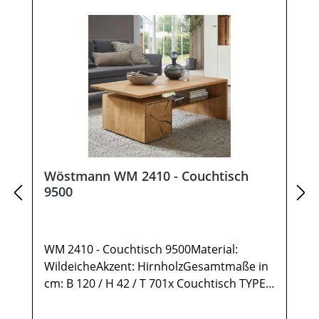
Wöstmann WM 2410 - Couchtisch
9500
WM 2410 - Couchtisch 9500Material:
WildeicheAkzent: HirnholzGesamtmaße in
cm: B 120 / H 42 / T 701x Couchtisch TYPE
95001 Ablage Wildeiche1 Ablage Glas2
Türen rechts Anschlag mit Hirnholz-