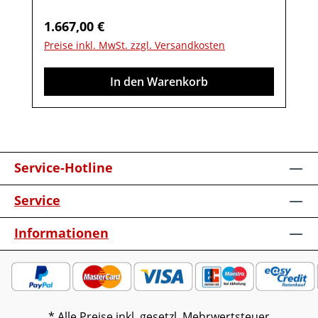
Akzent1 StauraumfachMöbel ist
Regulärer Preis:
1.667,00 €
vormontiert (Restmontage kann
Preise inkl. MwSt. zzgl. Versandkosten
erforderlich sein).Farben können auf
verschiedenen Bildschirmen abweichen.
In den Warenkorb
Deko oder andere Beimöbel sind nicht
enthalten. Abbildung kann abweichen.
Service-Hotline
Service
Informationen
* Alle Preise inkl. gesetzl. Mehrwertsteuer