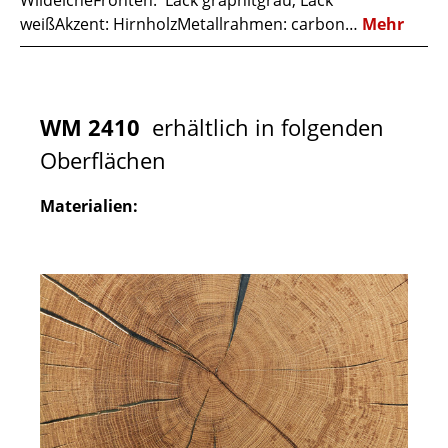
WildeicheFronten: Lack graphitgrau, Lack
weißAkzent: HirnholzMetallrahmen: carbon…
Mehr
WM 2410
erhältlich in folgenden
Oberflächen
Materialien: