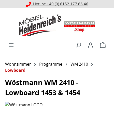
Kostenloser Versand ab 1.000 € EKwert**
Zum Hauptinhalt springen
Ware
Wohnzimmer
Programme
WM 2410
Lowboard
Wöstmann WM 2410 -
Lowboard 1453 & 1454