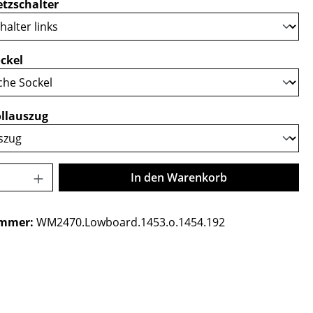
auswählen
tzschalter
auswählen
ckel
auswählen
llauszug
Anzahl: Gib den gewünschten Wert ein o
In den Warenkorb
ummer:
WM2470.Lowboard.1453.o.1454.192