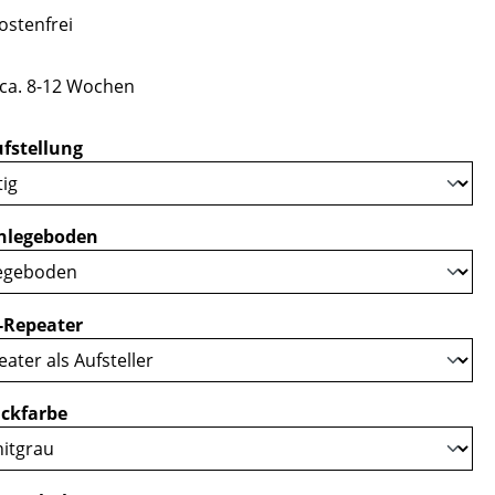
stenfrei
 ca. 8-12 Wochen
auswählen
fstellung
auswählen
nlegeboden
auswählen
-Repeater
auswählen
ckfarbe