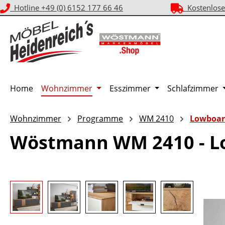
Hotline +49 (0) 6152 177 66 46
Kostenlose
m Hauptinhalt springen
Zur Suche springen
Zur Hauptnavigation springen
Home
Wohnzimmer
Esszimmer
Schlafzimmer
Wohnzimmer
Programme
WM 2410
Lowboar
Wöstmann WM 2410 - L
Bildergalerie überspringen