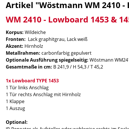
Artikel "Wöstmann WM 2410 - 
WM 2410 - Lowboard 1453 & 14
Korpus:
Wildeiche
Fronten:
Lack graphitgrau, Lack weiß
Akzent:
Hirnholz
Metallrahmen:
carbonfarbig gepulvert
Optionale Ausführung spiegelseitig:
Wöstmann WM2410
Gesamtmaße in cm:
B 241,9 / H 54,3 / T 45,2
1x Lowboard TYPE 1453
1 Tür links Anschlag
1 Tür rechts Anschlag mit Hirnholz
1 Klappe
1 Auszug
Optional: