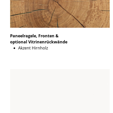
Paneelragele, Fronten &
optional Vitrinenrückwände
Akzent Hirnholz