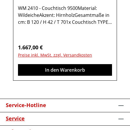
WM 2410 - Couchtisch 9500Material:
WildeicheAkzent: HirnholzGesamtmaße in
cm: B 120 / H 42 / T 701x Couchtisch TYPE
95001 Ablage Wildeiche1 Ablage Glas2
Türen rechts Anschlag mit Hirnholz-
Akzent1 StauraumfachMöbel ist
Regulärer Preis:
1.667,00 €
vormontiert (Restmontage kann
Preise inkl. MwSt. zzgl. Versandkosten
erforderlich sein).Farben können auf
verschiedenen Bildschirmen abweichen.
In den Warenkorb
Deko oder andere Beimöbel sind nicht
enthalten. Abbildung kann abweichen.
Service-Hotline
Service