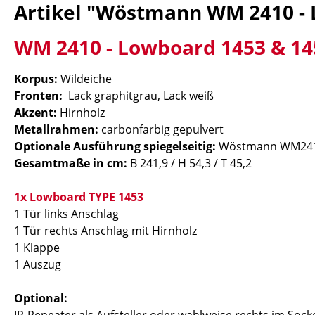
Artikel "Wöstmann WM 2410 - 
WM 2410 - Lowboard 1453 & 14
Korpus:
Wildeiche
Fronten:
Lack graphitgrau, Lack weiß
Akzent:
Hirnholz
Metallrahmen:
carbonfarbig gepulvert
Optionale Ausführung spiegelseitig:
Wöstmann WM2410
Gesamtmaße in cm:
B 241,9 / H 54,3 / T 45,2
1x Lowboard TYPE 1453
1 Tür links Anschlag
1 Tür rechts Anschlag mit Hirnholz
1 Klappe
1 Auszug
Optional: