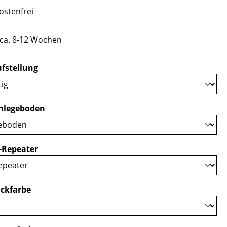
stenfrei
 ca. 8-12 Wochen
auswählen
fstellung
auswählen
nlegeboden
auswählen
-Repeater
auswählen
ckfarbe