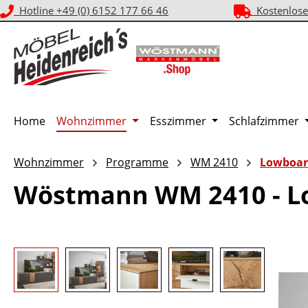
Hotline +49 (0) 6152 177 66 46
Kostenlose
m Hauptinhalt springen
Zur Suche springen
Zur Hauptnavigation springen
Home
Wohnzimmer
Esszimmer
Schlafzimmer
Wohnzimmer
Programme
WM 2410
Lowboar
Wöstmann WM 2410 - L
Bildergalerie überspringen