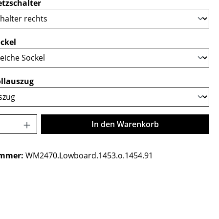
auswählen
tzschalter
auswählen
ckel
auswählen
llauszug
Anzahl: Gib den gewünschten Wert ein o
In den Warenkorb
ummer:
WM2470.Lowboard.1453.o.1454.91