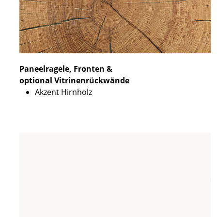
Paneelragele, Fronten &
optional Vitrinenrückwände
Akzent Hirnholz