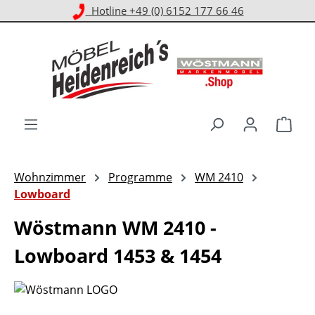
Kostenloser Versand ab 1.000 € EKwert**
Zum Hauptinhalt springen
Ware
Wohnzimmer
Programme
WM 2410
Lowboard
Wöstmann WM 2410 -
Lowboard 1453 & 1454