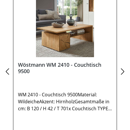
Wöstmann WM 2410 - Couchtisch
9500
WM 2410 - Couchtisch 9500Material:
WildeicheAkzent: HirnholzGesamtmaße in
cm: B 120 / H 42 / T 701x Couchtisch TYPE
95001 Ablage Wildeiche1 Ablage Glas2
Türen rechts Anschlag mit Hirnholz-
Akzent1 StauraumfachMöbel ist