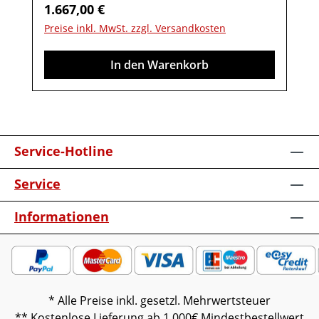
Regulärer Preis:
1.667,00 €
vormontiert (Restmontage kann
Preise inkl. MwSt. zzgl. Versandkosten
erforderlich sein).Farben können auf
verschiedenen Bildschirmen abweichen.
In den Warenkorb
Deko oder andere Beimöbel sind nicht
enthalten. Abbildung kann abweichen.
Service-Hotline
Service
Informationen
* Alle Preise inkl. gesetzl. Mehrwertsteuer
** Kostenlose Lieferung ab 1.000€ Mindestbestellwert