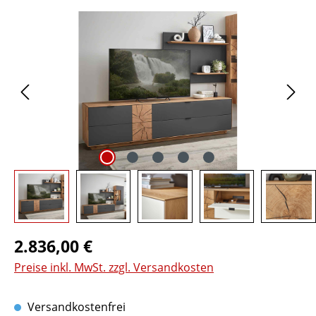
Bildergalerie überspringen
Regulärer Preis:
2.836,00 €
Preise inkl. MwSt. zzgl. Versandkosten
Versandkostenfrei