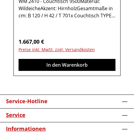
WM 2410 - Couchtisch 9500Material:
WildeicheAkzent: HirnholzGesamtmaße in
cm: B 120 / H 42 / T 701x Couchtisch TYPE
95001 Ablage Wildeiche1 Ablage Glas2
Türen rechts Anschlag mit Hirnholz-
Akzent1 StauraumfachMöbel ist
Regulärer Preis:
1.667,00 €
vormontiert (Restmontage kann
Preise inkl. MwSt. zzgl. Versandkosten
erforderlich sein).Farben können auf
verschiedenen Bildschirmen abweichen.
In den Warenkorb
Deko oder andere Beimöbel sind nicht
enthalten. Abbildung kann abweichen.
Service-Hotline
Service
Informationen