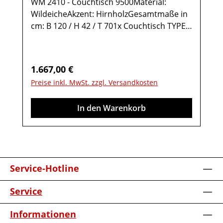
WM 2410 - Couchtisch 9500Material:
WildeicheAkzent: HirnholzGesamtmaße in
cm: B 120 / H 42 / T 701x Couchtisch TYPE
95001 Ablage Wildeiche1 Ablage Glas2
Türen rechts Anschlag mit Hirnholz-
Akzent1 StauraumfachMöbel ist
Regulärer Preis:
1.667,00 €
vormontiert (Restmontage kann
Preise inkl. MwSt. zzgl. Versandkosten
erforderlich sein).Farben können auf
verschiedenen Bildschirmen abweichen.
In den Warenkorb
Deko oder andere Beimöbel sind nicht
enthalten. Abbildung kann abweichen.
Service-Hotline
Service
Informationen