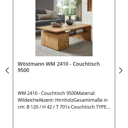
Wöstmann WM 2410 - Couchtisch
9500
WM 2410 - Couchtisch 9500Material:
WildeicheAkzent: HirnholzGesamtmaße in
cm: B 120 / H 42 / T 701x Couchtisch TYPE
95001 Ablage Wildeiche1 Ablage Glas2
Türen rechts Anschlag mit Hirnholz-
Akzent1 StauraumfachMöbel ist