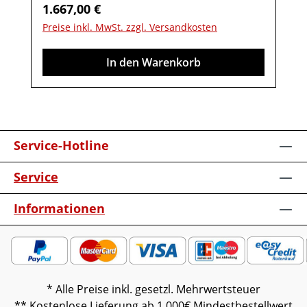
Regulärer Preis:
1.667,00 €
vormontiert (Restmontage kann
Preise inkl. MwSt. zzgl. Versandkosten
erforderlich sein).Farben können auf
verschiedenen Bildschirmen abweichen.
In den Warenkorb
Deko oder andere Beimöbel sind nicht
enthalten. Abbildung kann abweichen.
Service-Hotline
Service
Informationen
* Alle Preise inkl. gesetzl. Mehrwertsteuer
** Kostenlose Lieferung ab 1.000€ Mindestbestellwert