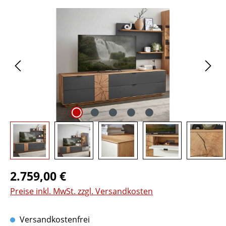
Bildergalerie überspringen
Regulärer Preis:
2.759,00 €
Preise inkl. MwSt. zzgl. Versandkosten
Versandkostenfrei