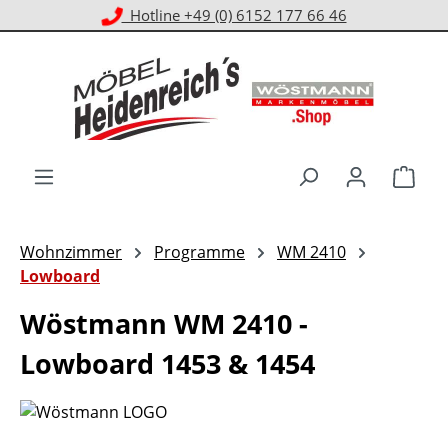
Kostenloser Versand ab 1.000 € EKwert**
Zum Hauptinhalt springen
Ware
Wohnzimmer
Programme
WM 2410
Lowboard
Wöstmann WM 2410 -
Lowboard 1453 & 1454