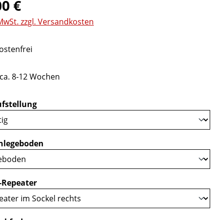
eis:
00 €
 MwSt. zzgl. Versandkosten
stenfrei
 ca. 8-12 Wochen
auswählen
fstellung
auswählen
nlegeboden
auswählen
-Repeater