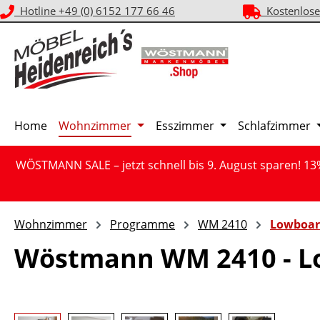
Hotline +49 (0) 6152 177 66 46
Kostenlose
m Hauptinhalt springen
Zur Suche springen
Zur Hauptnavigation springen
Home
Wohnzimmer
Esszimmer
Schlafzimmer
WÖSTMANN SALE – jetzt schnell bis 9. August sparen! 13
Wohnzimmer
Programme
WM 2410
Lowboar
Wöstmann WM 2410 - L