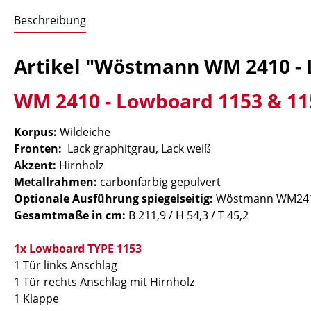
Beschreibung
Artikel "Wöstmann WM 2410 - 
WM 2410 - Lowboard 1153 & 11
Korpus:
Wildeiche
Fronten:
Lack graphitgrau, Lack weiß
Akzent:
Hirnholz
Metallrahmen:
carbonfarbig gepulvert
Optionale Ausführung spiegelseitig:
Wöstmann WM2410
Gesamtmaße in cm:
B 211,9 / H 54,3 / T 45,2
1x Lowboard TYPE 1153
1 Tür links Anschlag
1 Tür rechts Anschlag mit Hirnholz
1 Klappe