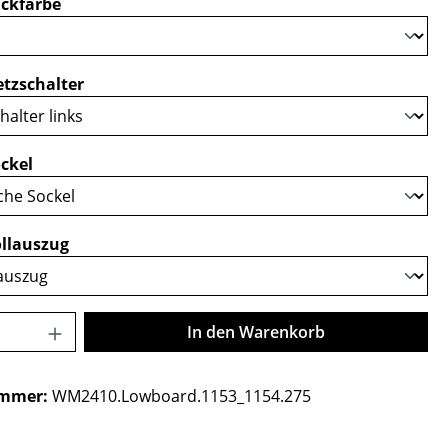
auswählen
ckfarbe
auswählen
tzschalter
auswählen
ckel
auswählen
llauszug
Anzahl: Gib den gewünschten Wert ein o
In den Warenkorb
ummer:
WM2410.Lowboard.1153_1154.275