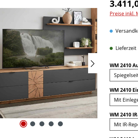
Regulärer Pr
3.411,
Preise inkl.
Versandko
Lieferzeit
WM 2410 Au
WM 2410 Ei
WM 2410 IR