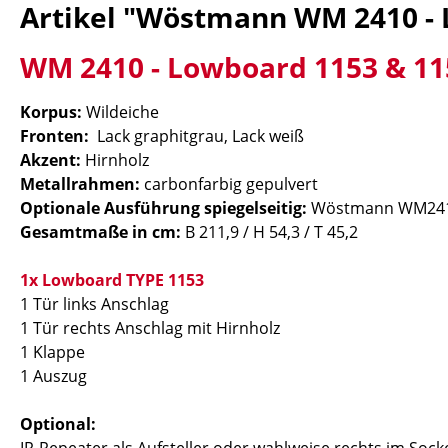
Artikel "Wöstmann WM 2410 - 
WM 2410 - Lowboard 1153 & 11
Korpus:
Wildeiche
Fronten:
Lack graphitgrau, Lack weiß
Akzent:
Hirnholz
Metallrahmen:
carbonfarbig gepulvert
Optionale Ausführung spiegelseitig:
Wöstmann WM2410
Gesamtmaße in cm:
B 211,9 / H 54,3 / T 45,2
1x Lowboard TYPE 1153
1 Tür links Anschlag
1 Tür rechts Anschlag mit Hirnholz
1 Klappe
1 Auszug
Optional: