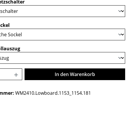
auswählen
tzschalter
auswählen
ckel
auswählen
llauszug
Anzahl: Gib den gewünschten Wert ein o
In den Warenkorb
ummer:
WM2410.Lowboard.1153_1154.181