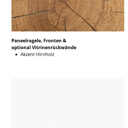
Paneelragele, Fronten &
optional Vitrinenrückwände
Akzent Hirnholz