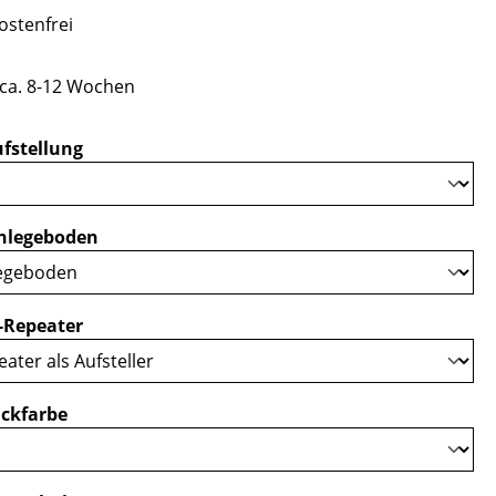
stenfrei
 ca. 8-12 Wochen
auswählen
fstellung
auswählen
nlegeboden
auswählen
-Repeater
auswählen
ckfarbe