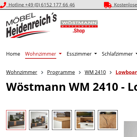
Hotline +49 (0) 6152 177 66 46
Kostenlose
m Hauptinhalt springen
Zur Suche springen
Zur Hauptnavigation springen
Home
Wohnzimmer
Esszimmer
Schlafzimmer
Wohnzimmer
Programme
WM 2410
Lowboar
Wöstmann WM 2410 - L
Bildergalerie überspringen