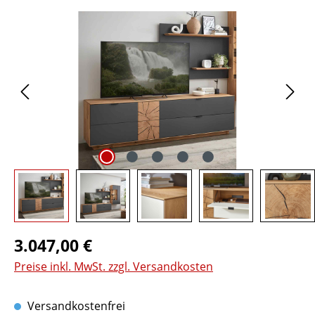
Bildergalerie überspringen
Regulärer Preis:
3.047,00 €
Preise inkl. MwSt. zzgl. Versandkosten
Versandkostenfrei