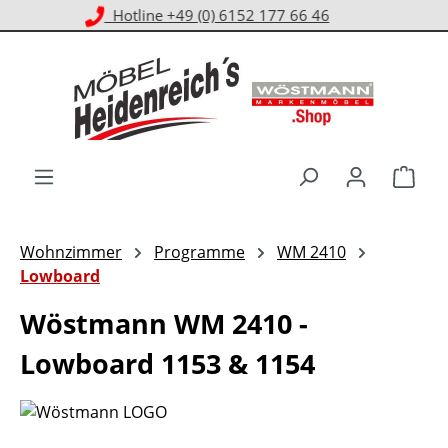
Kostenloser Versand ab 1.000 € EKwert**
Zum Hauptinhalt springen
Ware
Wohnzimmer
Programme
WM 2410
Lowboard
Wöstmann WM 2410 -
Lowboard 1153 & 1154