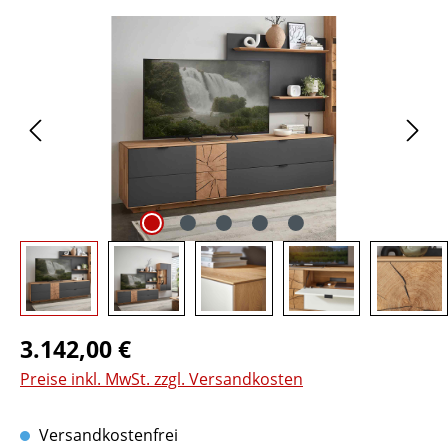
Bildergalerie überspringen
Regulärer Preis:
3.142,00 €
Preise inkl. MwSt. zzgl. Versandkosten
Versandkostenfrei