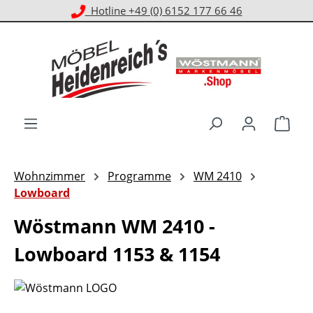
Kostenloser Versand ab 1.000 € EKwert**
Zum Hauptinhalt springen
Ware
Wohnzimmer
Programme
WM 2410
Lowboard
Wöstmann WM 2410 -
Lowboard 1153 & 1154