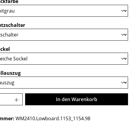
auswählen
ckfarbe
auswählen
tzschalter
auswählen
ckel
auswählen
llauszug
Anzahl: Gib den gewünschten Wert ein o
In den Warenkorb
ummer:
WM2410.Lowboard.1153_1154.98