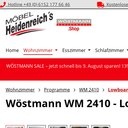
Hotline +49 (0) 6152 177 66 46
Kostenlose
m Hauptinhalt springen
Zur Suche springen
Zur Hauptnavigation springen
Home
Wohnzimmer
Esszimmer
Schlafzimmer
WÖSTMANN SALE – jetzt schnell bis 9. August sparen! 13
Wohnzimmer
Programme
WM 2410
Lowboar
Wöstmann WM 2410 - L