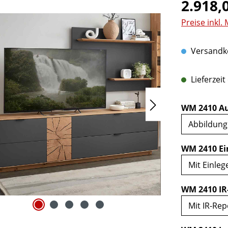
Regulärer Pr
2.918,
Preise inkl.
Versandko
Lieferzeit
WM 2410 Au
WM 2410 Ei
WM 2410 IR