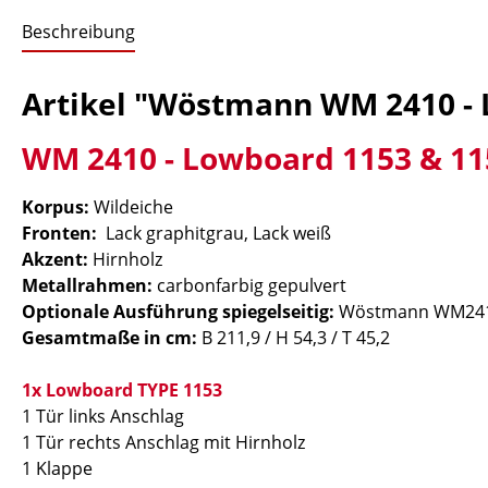
Beschreibung
Artikel "Wöstmann WM 2410 - 
WM 2410 - Lowboard 1153 & 11
Korpus:
Wildeiche
Fronten:
Lack graphitgrau, Lack weiß
Akzent:
Hirnholz
Metallrahmen:
carbonfarbig gepulvert
Optionale Ausführung spiegelseitig:
Wöstmann WM2410
Gesamtmaße in cm:
B 211,9 / H 54,3 / T 45,2
1x Lowboard TYPE 1153
1 Tür links Anschlag
1 Tür rechts Anschlag mit Hirnholz
1 Klappe