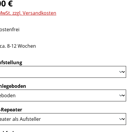
eis:
00 €
 MwSt. zzgl. Versandkosten
stenfrei
 ca. 8-12 Wochen
auswählen
fstellung
auswählen
nlegeboden
auswählen
-Repeater