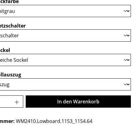
auswählen
ckfarbe
auswählen
tzschalter
auswählen
ckel
auswählen
llauszug
Anzahl: Gib den gewünschten Wert ein o
In den Warenkorb
ummer:
WM2410.Lowboard.1153_1154.64