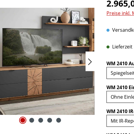
Regulärer Pr
2.965,
Preise inkl.
Versandko
Lieferzeit
WM 2410 Au
WM 2410 Ei
WM 2410 IR