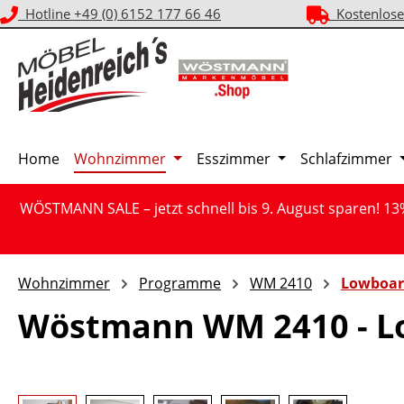
Hotline +49 (0) 6152 177 66 46
Kostenlose
m Hauptinhalt springen
Zur Suche springen
Zur Hauptnavigation springen
Home
Wohnzimmer
Esszimmer
Schlafzimmer
WÖSTMANN SALE – jetzt schnell bis 9. August sparen! 13
Wohnzimmer
Programme
WM 2410
Lowboar
Wöstmann WM 2410 - L