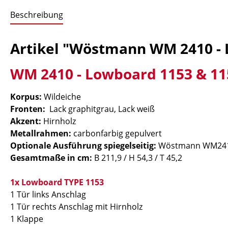
Beschreibung
Artikel "Wöstmann WM 2410 - 
WM 2410 - Lowboard 1153 & 11
Korpus:
Wildeiche
Fronten:
Lack graphitgrau, Lack weiß
Akzent:
Hirnholz
Metallrahmen:
carbonfarbig gepulvert
Optionale Ausführung spiegelseitig:
Wöstmann WM2410
Gesamtmaße in cm:
B 211,9 / H 54,3 / T 45,2
1x Lowboard TYPE 1153
1 Tür links Anschlag
1 Tür rechts Anschlag mit Hirnholz
1 Klappe