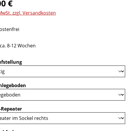
eis:
00 €
 MwSt. zzgl. Versandkosten
stenfrei
 ca. 8-12 Wochen
auswählen
fstellung
auswählen
nlegeboden
auswählen
-Repeater