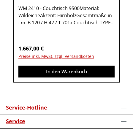
WM 2410 - Couchtisch 9500Material:
WildeicheAkzent: HirnholzGesamtmaße in
cm: B 120 / H 42 / T 701x Couchtisch TYPE
95001 Ablage Wildeiche1 Ablage Glas2
Türen rechts Anschlag mit Hirnholz-
Akzent1 StauraumfachMöbel ist
Regulärer Preis:
1.667,00 €
vormontiert (Restmontage kann
Preise inkl. MwSt. zzgl. Versandkosten
erforderlich sein).Farben können auf
verschiedenen Bildschirmen abweichen.
In den Warenkorb
Deko oder andere Beimöbel sind nicht
enthalten. Abbildung kann abweichen.
Service-Hotline
Service