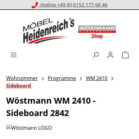
Kostenloser Versand ab 1.000 € EKwert**
Zum Hauptinhalt springen
Ware
Wohnzimmer
Programme
WM 2410
Sideboard
Wöstmann WM 2410 -
Sideboard 2842