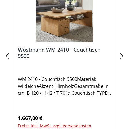
Wöstmann WM 2410 - Couchtisch
9500
WM 2410 - Couchtisch 9500Material:
WildeicheAkzent: HirnholzGesamtmaße in
cm: B 120 / H 42 / T 701x Couchtisch TYPE
95001 Ablage Wildeiche1 Ablage Glas2
Türen rechts Anschlag mit Hirnholz-
Akzent1 StauraumfachMöbel ist
Regulärer Preis:
1.667,00 €
vormontiert (Restmontage kann
Preise inkl. MwSt. zzgl. Versandkosten
erforderlich sein).Farben können auf