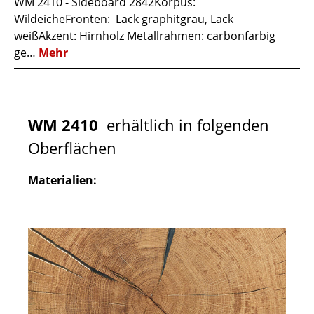
WM 2410 - Sideboard 2842Korpus:
WildeicheFronten: Lack graphitgrau, Lack
weißAkzent: Hirnholz Metallrahmen: carbonfarbig
ge…
Mehr
WM 2410
erhältlich in folgenden
Oberflächen
Materialien: