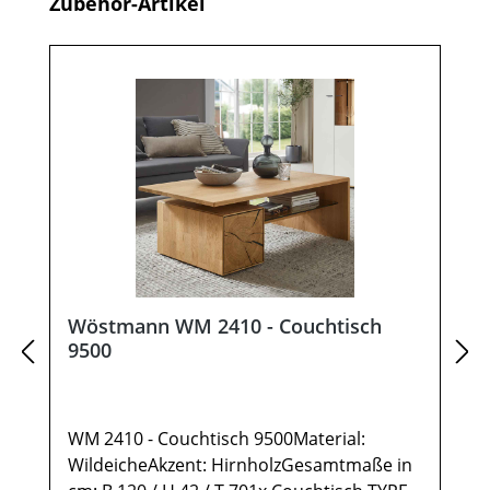
Produktgalerie überspringen
Zubehör-Artikel
Wöstmann WM 2410 - Couchtisch
9500
WM 2410 - Couchtisch 9500Material:
WildeicheAkzent: HirnholzGesamtmaße in