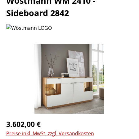
Wöstmann WM 2410 -
Sideboard 2842
Bildergalerie überspringen
Regulärer Preis:
3.602,00 €
Preise inkl. MwSt. zzgl. Versandkosten