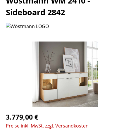
Wöstmann WM 2410 -
Sideboard 2842
Bildergalerie überspringen
Regulärer Preis:
3.779,00 €
Preise inkl. MwSt. zzgl. Versandkosten