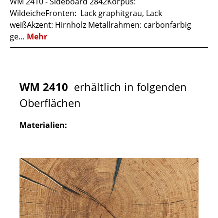
WM 2410 - Sideboard 2842Korpus:
WildeicheFronten: Lack graphitgrau, Lack
weißAkzent: Hirnholz Metallrahmen: carbonfarbig
ge…
Mehr
WM 2410
erhältlich in folgenden
Oberflächen
Materialien: