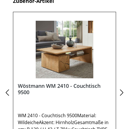
Produktgalerie überspringen
Zubehör-Artikel
Wöstmann WM 2410 - Couchtisch
9500
WM 2410 - Couchtisch 9500Material:
WildeicheAkzent: HirnholzGesamtmaße in