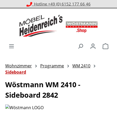
Kostenloser Versand ab 1.000 € EKwert**
Zum Hauptinhalt springen
Ware
Wohnzimmer
Programme
WM 2410
Sideboard
Wöstmann WM 2410 -
Sideboard 2842