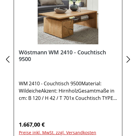
Wöstmann WM 2410 - Couchtisch
9500
WM 2410 - Couchtisch 9500Material:
WildeicheAkzent: HirnholzGesamtmaße in
cm: B 120 / H 42 / T 701x Couchtisch TYPE
95001 Ablage Wildeiche1 Ablage Glas2
Türen rechts Anschlag mit Hirnholz-
Akzent1 StauraumfachMöbel ist
Regulärer Preis:
1.667,00 €
vormontiert (Restmontage kann
Preise inkl. MwSt. zzgl. Versandkosten
erforderlich sein).Farben können auf