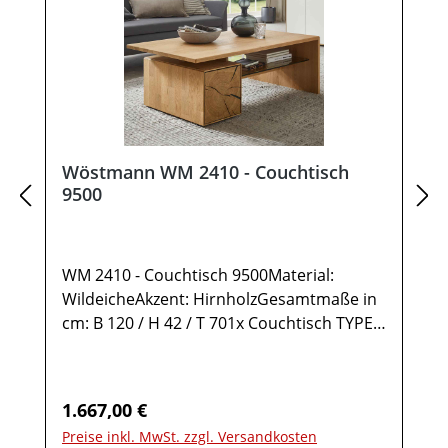
Wöstmann WM 2410 - Couchtisch
9500
WM 2410 - Couchtisch 9500Material:
WildeicheAkzent: HirnholzGesamtmaße in
cm: B 120 / H 42 / T 701x Couchtisch TYPE
95001 Ablage Wildeiche1 Ablage Glas2
Türen rechts Anschlag mit Hirnholz-
Akzent1 StauraumfachMöbel ist
Regulärer Preis:
1.667,00 €
vormontiert (Restmontage kann
Preise inkl. MwSt. zzgl. Versandkosten
erforderlich sein).Farben können auf