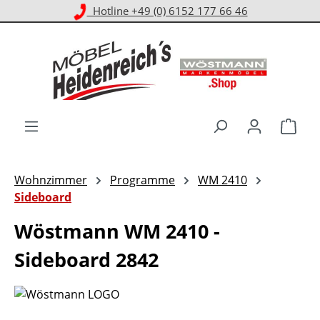
Kostenloser Versand ab 1.000 € EKwert**
Zum Hauptinhalt springen
Ware
Wohnzimmer
Programme
WM 2410
Sideboard
Wöstmann WM 2410 -
Sideboard 2842