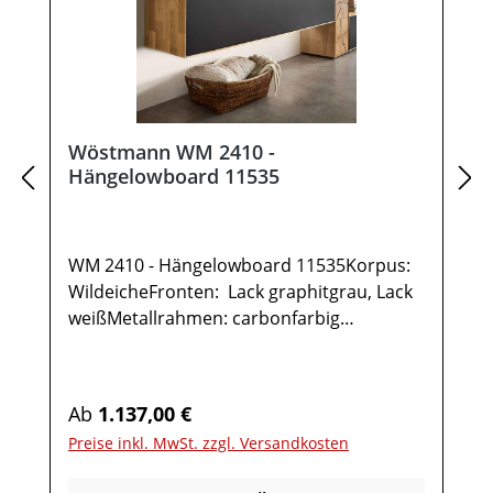
Wöstmann WM 2410 -
Hängelowboard 11535
WM 2410 - Hängelowboard 11535Korpus:
WildeicheFronten: Lack graphitgrau, Lack
weißMetallrahmen: carbonfarbig
gepulvertGesamtmaße in cm: B 151,9 / H
35,5 / T 37,11x Hängelowboard TYPE
115351 Klappe 2 FächerOptional:IR-
Regulärer Preis:
Ab
1.137,00 €
Repeater mit
Preise inkl. MwSt. zzgl. Versandkosten
AufstellerKabelausfräsungUnterboden-
Beleuchtung inkl. Funkdimmer Möbel ist