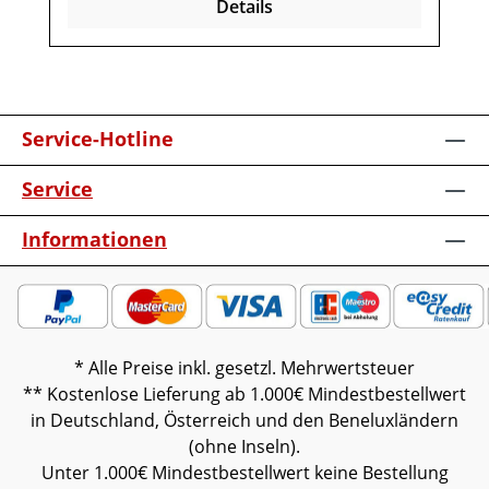
Details
vormontiert (Restmontage kann
erforderlich sein).Farben können auf
verschiedenen Bildschirmen abweichen.
Deko oder andere Beimöbel sind nicht
enthalten. Abbildung kann abweichen.
Service-Hotline
Service
Informationen
* Alle Preise inkl. gesetzl. Mehrwertsteuer
** Kostenlose Lieferung ab 1.000€ Mindestbestellwert
in Deutschland, Österreich und den Beneluxländern
(ohne Inseln).
Unter 1.000€ Mindestbestellwert keine Bestellung