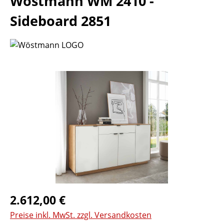
Wöstmann WM 2410 -
Sideboard 2851
Bildergalerie überspringen
Regulärer Preis:
2.612,00 €
Preise inkl. MwSt. zzgl. Versandkosten