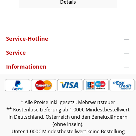
Details
vormontiert (Restmontage kann
erforderlich sein).Farben können auf
verschiedenen Bildschirmen abweichen.
Deko oder andere Beimöbel sind nicht
enthalten. Abbildung kann abweichen.
Service-Hotline
Service
Informationen
* Alle Preise inkl. gesetzl. Mehrwertsteuer
** Kostenlose Lieferung ab 1.000€ Mindestbestellwert
in Deutschland, Österreich und den Beneluxländern
(ohne Inseln).
Unter 1.000€ Mindestbestellwert keine Bestellung