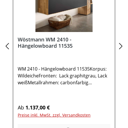
Wöstmann WM 2410 -
Hängelowboard 11535
WM 2410 - Hängelowboard 11535Korpus:
WildeicheFronten: Lack graphitgrau, Lack
weißMetallrahmen: carbonfarbig
gepulvertGesamtmaße in cm: B 151,9 / H
35,5 / T 37,11x Hängelowboard TYPE
115351 Klappe 2 FächerOptional:IR-
Regulärer Preis:
Ab
1.137,00 €
Repeater mit
Preise inkl. MwSt. zzgl. Versandkosten
AufstellerKabelausfräsungUnterboden-
Beleuchtung inkl. Funkdimmer Möbel ist