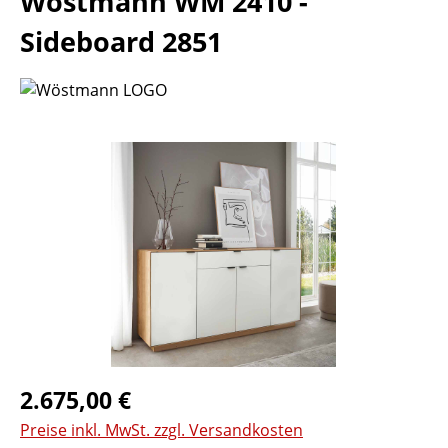
Wöstmann WM 2410 -
Sideboard 2851
Bildergalerie überspringen
Regulärer Preis:
2.675,00 €
Preise inkl. MwSt. zzgl. Versandkosten