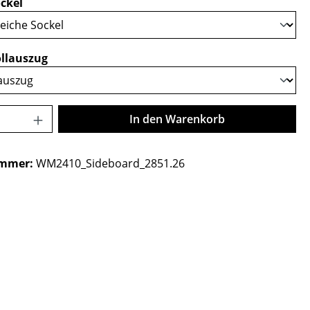
auswählen
ckel
auswählen
llauszug
Anzahl: Gib den gewünschten Wert ein o
In den Warenkorb
ummer:
WM2410_Sideboard_2851.26