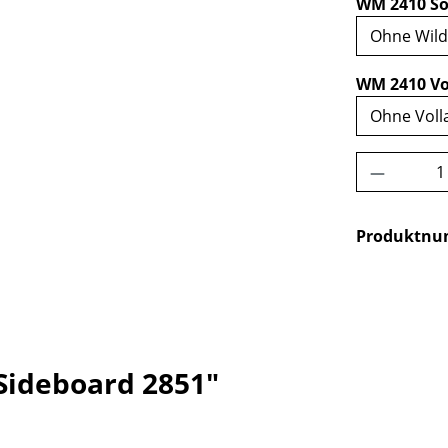
WM 2410 So
WM 2410 Vo
Produkt 
Produktn
Sideboard 2851"