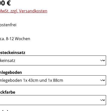
eis:
00 €
 MwSt. zzgl. Versandkosten
stenfrei
 ca. 8-12 Wochen
auswählen
steckeinsatz
auswählen
nlegeboden
auswählen
ckfarbe