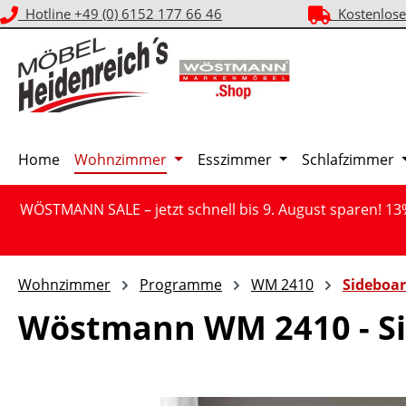
Hotline +49 (0) 6152 177 66 46
Kostenlose
m Hauptinhalt springen
Zur Suche springen
Zur Hauptnavigation springen
Home
Wohnzimmer
Esszimmer
Schlafzimmer
WÖSTMANN SALE – jetzt schnell bis 9. August sparen! 13
Wohnzimmer
Programme
WM 2410
Sideboa
Wöstmann WM 2410 - Si