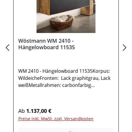
Wöstmann WM 2410 -
Hängelowboard 11535
WM 2410 - Hängelowboard 11535Korpus:
WildeicheFronten: Lack graphitgrau, Lack
weißMetallrahmen: carbonfarbig
gepulvertGesamtmaße in cm: B 151,9 / H
35,5 / T 37,11x Hängelowboard TYPE
115351 Klappe 2 FächerOptional:IR-
Regulärer Preis:
Ab
1.137,00 €
Repeater mit
Preise inkl. MwSt. zzgl. Versandkosten
AufstellerKabelausfräsungUnterboden-
Beleuchtung inkl. Funkdimmer Möbel ist