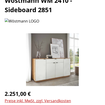
Wöstmann WM 2410 -
Sideboard 2851
Bildergalerie überspringen
Regulärer Preis:
2.251,00 €
Preise inkl. MwSt. zzgl. Versandkosten