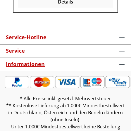
Details
vormontiert (Restmontage kann
erforderlich sein).Farben können auf
verschiedenen Bildschirmen abweichen.
Deko oder andere Beimöbel sind nicht
enthalten. Abbildung kann abweichen.
Service-Hotline
Service
Informationen
* Alle Preise inkl. gesetzl. Mehrwertsteuer
** Kostenlose Lieferung ab 1.000€ Mindestbestellwert
in Deutschland, Österreich und den Beneluxländern
(ohne Inseln).
Unter 1.000€ Mindestbestellwert keine Bestellung