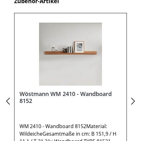
Produktgalerie überspringen
Zubehör-Artikel
Wöstmann WM 2410 - Wandboard
8152
WM 2410 - Wandboard 8152Material:
WildeicheGesamtmaße in cm: B 151,9 / H