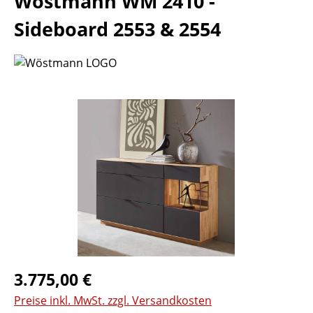
Wöstmann WM 2410 -
Sideboard 2553 & 2554
Bildergalerie überspringen
Regulärer Preis:
3.775,00 €
Preise inkl. MwSt. zzgl. Versandkosten