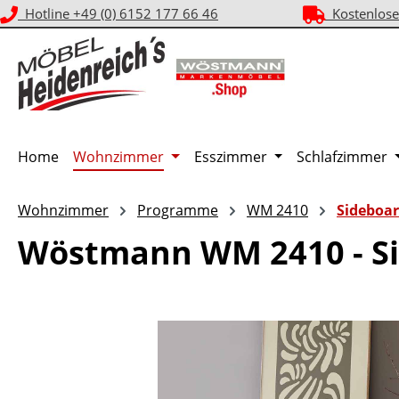
Hotline +49 (0) 6152 177 66 46
Kostenlose
m Hauptinhalt springen
Zur Suche springen
Zur Hauptnavigation springen
Home
Wohnzimmer
Esszimmer
Schlafzimmer
Wohnzimmer
Programme
WM 2410
Sideboa
Wöstmann WM 2410 - Si
Bildergalerie überspringen