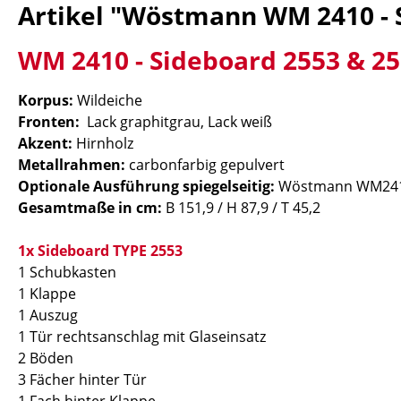
Artikel "Wöstmann WM 2410 - 
WM 2410 - Sideboard 2553 & 2
Korpus:
Wildeiche
Fronten:
Lack graphitgrau, Lack weiß
Akzent:
Hirnholz
Metallrahmen:
carbonfarbig gepulvert
Optionale Ausführung spiegelseitig:
Wöstmann WM2410
Gesamtmaße in cm:
B 151,9 / H 87,9 / T 45,2
1x Sideboard TYPE 2553
1 Schubkasten
1 Klappe
1 Auszug
1 Tür rechtsanschlag mit Glaseinsatz
2 Böden
3 Fächer hinter Tür