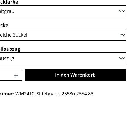
auswählen
ckfarbe
auswählen
ckel
auswählen
llauszug
Anzahl: Gib den gewünschten Wert ein o
In den Warenkorb
ummer:
WM2410_Sideboard_2553u.2554.83