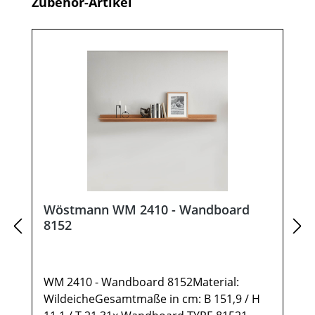
Produktgalerie überspringen
Zubehör-Artikel
Wöstmann WM 2410 - Wandboard
8152
WM 2410 - Wandboard 8152Material:
WildeicheGesamtmaße in cm: B 151,9 / H