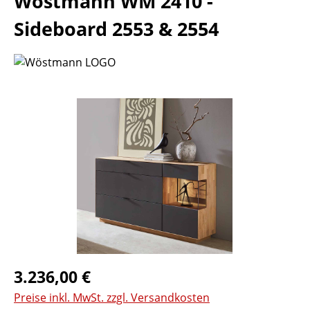
Wöstmann WM 2410 -
Sideboard 2553 & 2554
Bildergalerie überspringen
Regulärer Preis:
3.236,00 €
Preise inkl. MwSt. zzgl. Versandkosten