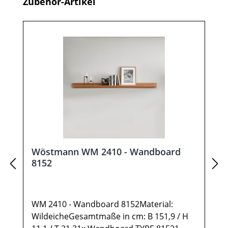
Produktgalerie überspringen
Zubehör-Artikel
Wöstmann WM 2410 - Wandboard
8152
WM 2410 - Wandboard 8152Material:
WildeicheGesamtmaße in cm: B 151,9 / H