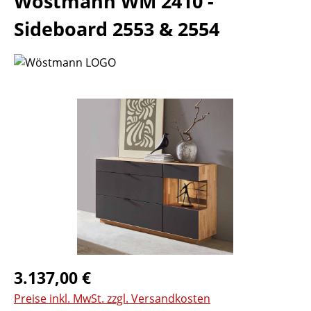
Wöstmann WM 2410 -
Sideboard 2553 & 2554
Bildergalerie überspringen
Regulärer Preis:
3.137,00 €
Preise inkl. MwSt. zzgl. Versandkosten