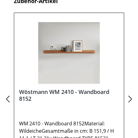
Produktgalerie überspringen
Zubehör-Artikel
Wöstmann WM 2410 - Wandboard
8152
WM 2410 - Wandboard 8152Material:
WildeicheGesamtmaße in cm: B 151,9 / H