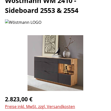
Wöstmann WM 2410 -
Sideboard 2553 & 2554
Bildergalerie überspringen
Regulärer Preis:
2.823,00 €
Preise inkl. MwSt. zzgl. Versandkosten