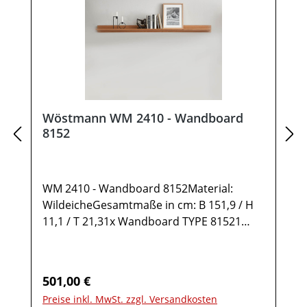
Wöstmann WM 2410 - Wandboard
8152
WM 2410 - Wandboard 8152Material:
WildeicheGesamtmaße in cm: B 151,9 / H
11,1 / T 21,31x Wandboard TYPE 81521
AblageStelltiefe 17,7 cmMöbel ist
vormontiert (Restmontage kann
erforderlich sein).Farben können auf
Regulärer Preis:
501,00 €
verschiedenen Bildschirmen abweichen.
Preise inkl. MwSt. zzgl. Versandkosten
Deko oder andere Beimöbel sind nicht