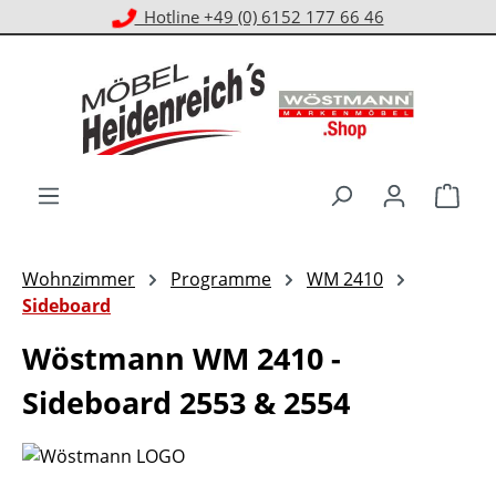
Kostenloser Versand ab 1.000 € EKwert**
Zum Hauptinhalt springen
Ware
Wohnzimmer
Programme
WM 2410
Sideboard
Wöstmann WM 2410 -
Sideboard 2553 & 2554