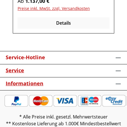
Regulärer Preis:
Ab
1.137,00 €
Repeater mit
Preise inkl. MwSt. zzgl. Versandkosten
AufstellerKabelausfräsungUnterboden-
Beleuchtung inkl. Funkdimmer Möbel ist
Details
vormontiert (Restmontage kann
erforderlich sein).Farben können auf
verschiedenen Bildschirmen abweichen.
Deko oder andere Beimöbel sind nicht
enthalten. Abbildung kann abweichen.
Service-Hotline
Service
Informationen
* Alle Preise inkl. gesetzl. Mehrwertsteuer
** Kostenlose Lieferung ab 1.000€ Mindestbestellwert