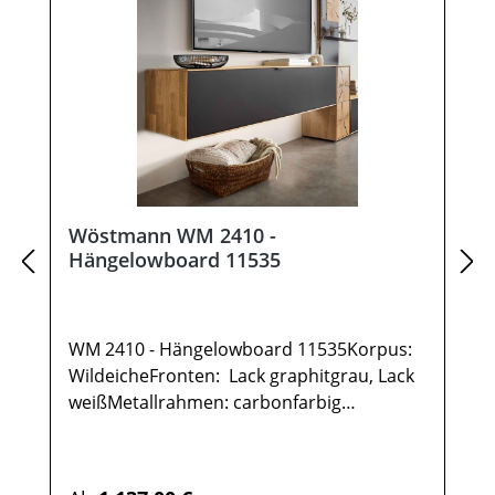
Wöstmann WM 2410 -
Hängelowboard 11535
WM 2410 - Hängelowboard 11535Korpus:
WildeicheFronten: Lack graphitgrau, Lack
weißMetallrahmen: carbonfarbig
gepulvertGesamtmaße in cm: B 151,9 / H
35,5 / T 37,11x Hängelowboard TYPE
115351 Klappe 2 FächerOptional:IR-