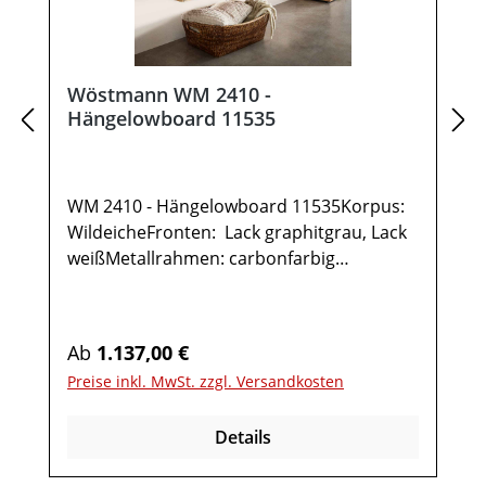
Wöstmann WM 2410 -
Hängelowboard 11535
WM 2410 - Hängelowboard 11535Korpus:
WildeicheFronten: Lack graphitgrau, Lack
weißMetallrahmen: carbonfarbig
gepulvertGesamtmaße in cm: B 151,9 / H
35,5 / T 37,11x Hängelowboard TYPE
115351 Klappe 2 FächerOptional:IR-
Regulärer Preis:
Ab
1.137,00 €
Repeater mit
Preise inkl. MwSt. zzgl. Versandkosten
AufstellerKabelausfräsungUnterboden-
Beleuchtung inkl. Funkdimmer Möbel ist
Details
vormontiert (Restmontage kann
erforderlich sein).Farben können auf