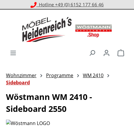
Kostenloser Versand ab 1.000 € EKwert**
Zum Hauptinhalt springen
Ware
Wohnzimmer
Programme
WM 2410
Sideboard
Wöstmann WM 2410 -
Sideboard 2550