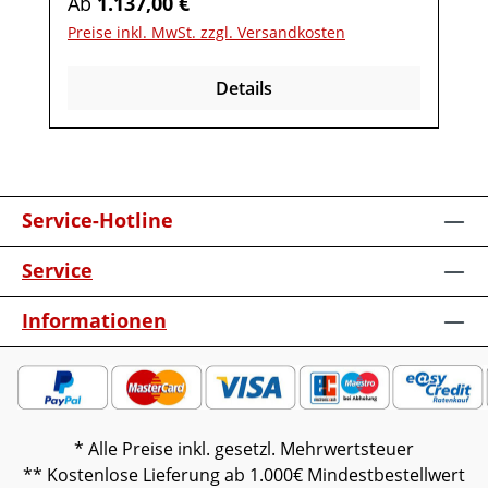
Regulärer Preis:
Ab
1.137,00 €
Repeater mit
Preise inkl. MwSt. zzgl. Versandkosten
AufstellerKabelausfräsungUnterboden-
Beleuchtung inkl. Funkdimmer Möbel ist
Details
vormontiert (Restmontage kann
erforderlich sein).Farben können auf
verschiedenen Bildschirmen abweichen.
Deko oder andere Beimöbel sind nicht
enthalten. Abbildung kann abweichen.
Service-Hotline
Service
Informationen
* Alle Preise inkl. gesetzl. Mehrwertsteuer
** Kostenlose Lieferung ab 1.000€ Mindestbestellwert