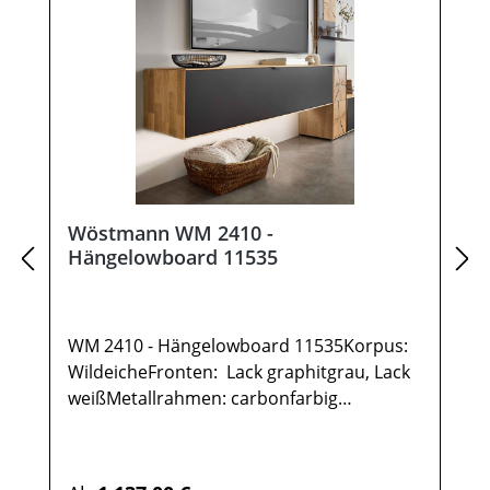
Wöstmann WM 2410 -
Hängelowboard 11535
WM 2410 - Hängelowboard 11535Korpus:
WildeicheFronten: Lack graphitgrau, Lack
weißMetallrahmen: carbonfarbig
gepulvertGesamtmaße in cm: B 151,9 / H
35,5 / T 37,11x Hängelowboard TYPE
115351 Klappe 2 FächerOptional:IR-