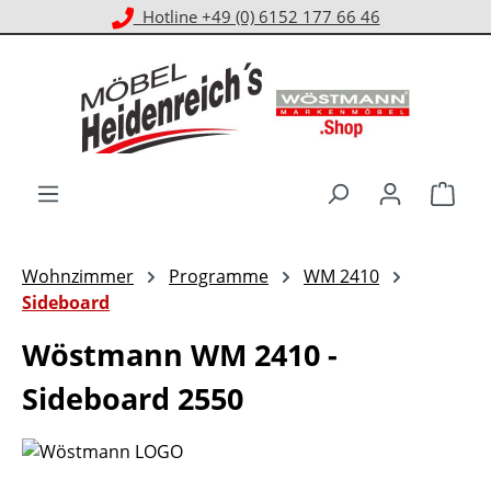
Kostenloser Versand ab 1.000 € EKwert**
Zum Hauptinhalt springen
Ware
Wohnzimmer
Programme
WM 2410
Sideboard
Wöstmann WM 2410 -
Sideboard 2550