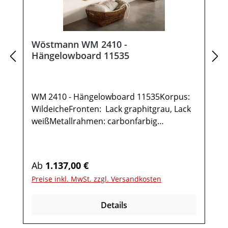
Wöstmann WM 2410 -
Hängelowboard 11535
WM 2410 - Hängelowboard 11535Korpus:
WildeicheFronten: Lack graphitgrau, Lack
weißMetallrahmen: carbonfarbig
gepulvertGesamtmaße in cm: B 151,9 / H
35,5 / T 37,11x Hängelowboard TYPE
115351 Klappe 2 FächerOptional:IR-
Regulärer Preis:
Ab
1.137,00 €
Repeater mit
Preise inkl. MwSt. zzgl. Versandkosten
AufstellerKabelausfräsungUnterboden-
Beleuchtung inkl. Funkdimmer Möbel ist
Details
vormontiert (Restmontage kann
erforderlich sein).Farben können auf